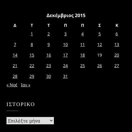
Δεκέμβριος 2015
Δ
Τ
Τ
Π
Π
Σ
Κ
1
2
3
4
5
6
7
8
9
10
11
12
13
14
15
16
17
18
19
20
21
22
23
24
25
26
27
28
29
30
31
« Νοέ
Ιαν »
ΙΣΤΟΡΙΚΌ
Ιστορικό