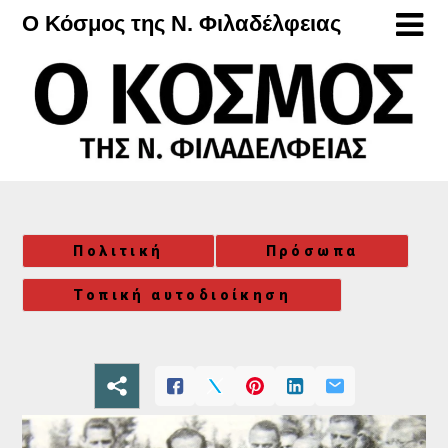
Μετάβαση
Ο Κόσμος της Ν. Φιλαδέλφειας
στο
περιεχόμενο
Πολιτική
Πρόσωπα
Τοπική αυτοδιοίκηση