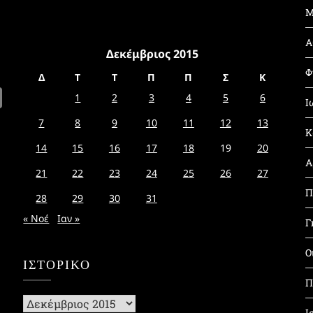
Μ
Α
Δεκέμβριος 2015
Φ
Δ
Τ
Τ
Π
Π
Σ
Κ
1
2
3
4
5
6
Ι
7
8
9
10
11
12
13
Κ
14
15
16
17
18
19
20
Α
21
22
23
24
25
26
27
Π
28
29
30
31
« Νοέ
Ιαν »
Γ
Ο
ΙΣΤΟΡΙΚΌ
Π
Ιστορικό
Ι