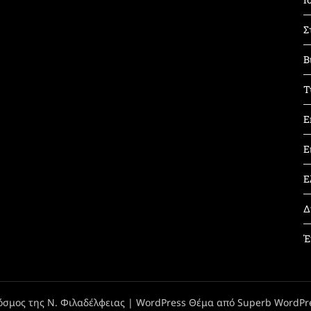
Σ
Β
Τ
Ε
Ε
Ε
Δ
Έ
όσμος της Ν. Φιλαδέλφειας
| WordPress Θέμα από
Superb WordPr