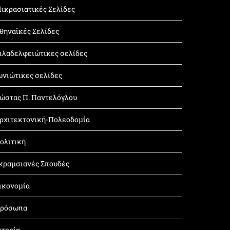
ικρασιατικές Σελίδες
θηναϊκές Σελίδες
ιλαδελφειώτικες σελίδες
ωνιώτικες σελίδες
ώστας Π. Παντελόγλου
ρχιτεκτονική-Πολεοδομία
ολιτική
κραμσιανές Σπουδές
ικονομία
ρόσωπα
στορία