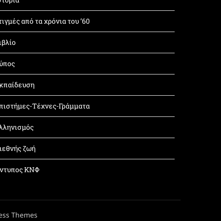
τιγμές από τα χρόνια του ’60
ιβλίο
ύπος
κπαίδευση
πιστήμες-Τέχνες-Γράμματα
λληνισμός
ιεθνής ζωή
ντυπος ΚΝΦ
ess Themes