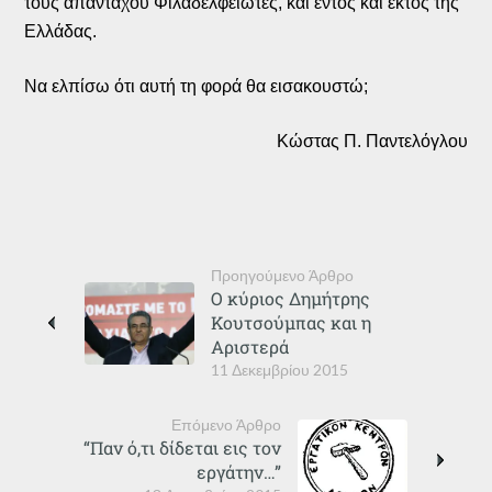
τους απανταχού Φιλαδελφειώτες, και εντός και εκτός της
Ελλάδας.
Να ελπίσω ότι αυτή τη φορά θα εισακουστώ;
Κώστας Π. Παντελόγλου
Προηγούμενο Άρθρο
Ο κύριος Δημήτρης
Κουτσούμπας και η
Αριστερά
11 Δεκεμβρίου 2015
Επόμενο Άρθρο
“Παν ό,τι δίδεται εις τον
εργάτην…”