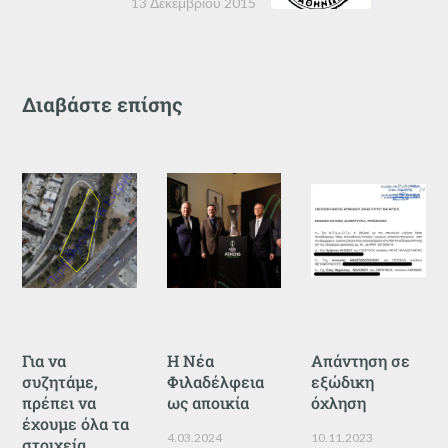
13 Δεκεμβρίου 2015
Διαβάστε επίσης
Για να
Η Νέα
Απάντηση σε
συζητάμε,
Φιλαδέλφεια
εξώδικη
πρέπει να
ως αποικία
όχληση
έχουμε όλα τα
4.03.2024
10.11.2023
στοιχεία