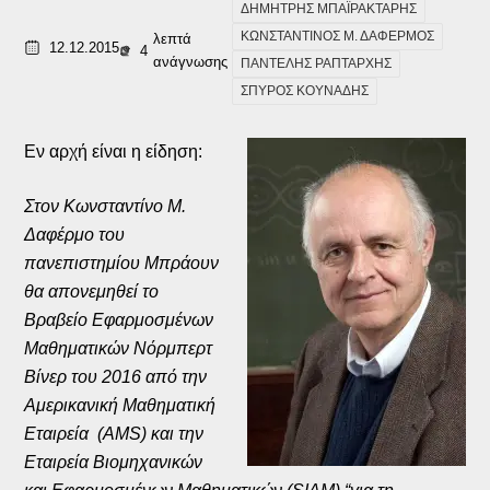
ΔΗΜΗΤΡΗΣ ΜΠΑΪΡΑΚΤΑΡΗΣ
ΚΩΝΣΤΑΝΤΙΝΟΣ Μ. ΔΑΦΕΡΜΟΣ
λεπτά
12.12.2015
4
ανάγνωσης
ΠΑΝΤΕΛΗΣ ΡΑΠΤΑΡΧΗΣ
ΣΠΥΡΟΣ ΚΟΥΝΑΔΗΣ
Εν αρχή είναι η είδηση:
Στον Κωνσταντίνο Μ.
Δαφέρμο του
πανεπιστημίου Μπράουν
θα απονεμηθεί το
Βραβείο Εφαρμοσμένων
Μαθηματικών Νόρμπερτ
Βίνερ του 2016 από την
Αμερικανική Μαθηματική
Εταιρεία (AMS) και την
Εταιρεία Βιομηχανικών