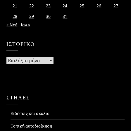
21
22
23
24
25
26
27
28
29
30
31
« Νοέ
Ιαν »
ΙΣΤΟΡΙΚΌ
Ιστορικό
ΣΤΗΛΕΣ
Ειδήσεις και σχόλια
Τοπική αυτοδιοίκηση