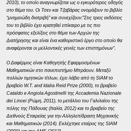
2010), το οποίο αναγνωρίζεται ως ο εγκυρότερος οδηγός
στο θέμα του. Οι Τσεν και Τζαβάρας ονομάζουν το βιβλίο
“μνημειώδη διατριβή” και συνεχίζουν:”Στις τρεις εκδόσεις
του το βιβλίο έχει κρατηθεί επίκαιρο με τις πιο
πρόσφατες εξελίξεις στο θέμα των Αρχών της
Διατήρησης
και είναι ένα καθοριστικό έργο στο οποίο θα
αναφέρονται οι μελλοντικές γενιές των επιστημόνων”.
Ο Δαφέρμος είναι Καθηγητής Εφαρμοσμένων
Μαθηματικών στο πανεπιστήμιο Μπράουν. Μεταξύ
πολλών τιμητικών τίτλων, έχει λάβει από τη SIAM το
βραβείο W.T. and Idalia Reid Prize (2000), το βραβείο
Cataldo e Angiola Agostinelli της Accademia Nazionale
dei Lincei (Ρώμη, 2011), το μετάλλιο του Γαλιλαίου της
πόλης της Πάδουας (Ιταλία, 2012) και το βραβείο της
Διεθνούς Εταιρείας για την Αλληλεπίδραση Μηχανικής
και Μαθηματικών (2014). Εκλέχτηκε εταίρος της SIAM