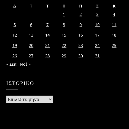
Δ
Τ
Τ
Π
Π
Σ
Κ
1
2
3
4
5
6
7
8
9
10
11
12
13
14
15
16
17
18
19
20
21
22
23
24
25
26
27
28
29
30
31
« Σεπ
Νοέ »
ΙΣΤΟΡΙΚΌ
Ιστορικό