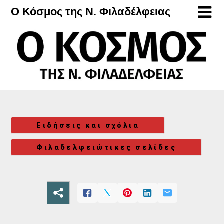
Μετάβαση
Ο Κόσμος της Ν. Φιλαδέλφειας
στο
περιεχόμενο
Ειδήσεις και σχόλια
Φιλαδελφειώτικες σελίδες