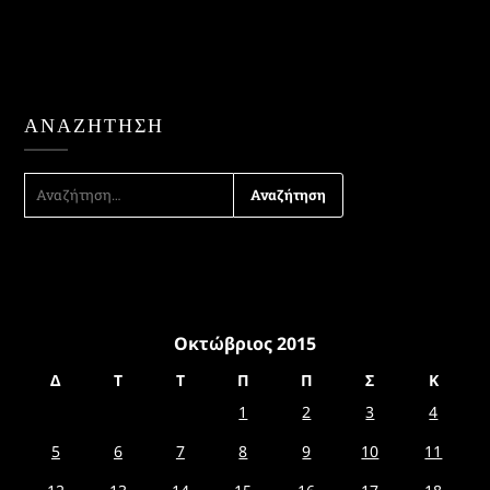
ΑΝΑΖΉΤΗΣΗ
ΑΝΑΖΉΤΗΣΗ
ΓΙΑ:
Οκτώβριος 2015
Δ
Τ
Τ
Π
Π
Σ
Κ
1
2
3
4
5
6
7
8
9
10
11