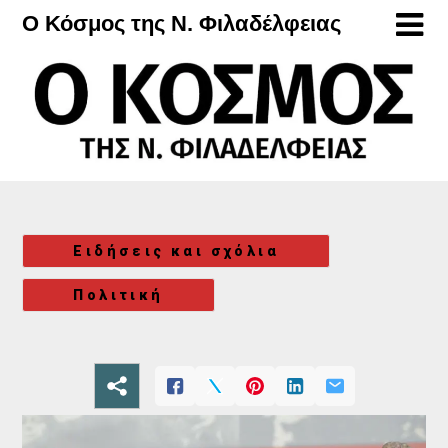
Μετάβαση
Ο Κόσμος της Ν. Φιλαδέλφειας
στο
περιεχόμενο
Ειδήσεις και σχόλια
Πολιτική