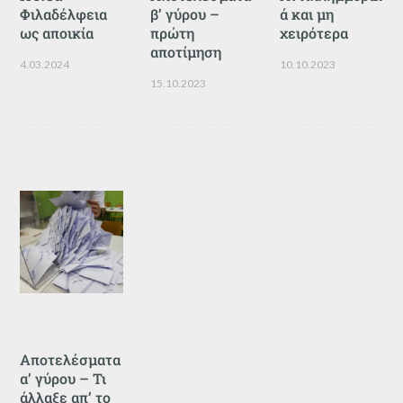
Φιλαδέλφεια
β’ γύρου –
ά και μη
ως αποικία
πρώτη
χειρότερα
αποτίμηση
4.03.2024
10.10.2023
15.10.2023
Αποτελέσματα
α’ γύρου – Τι
άλλαξε απ’ το