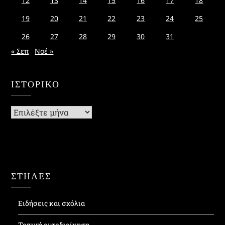
12
13
14
15
16
17
18
19
20
21
22
23
24
25
26
27
28
29
30
31
« Σεπ
Νοέ »
ΙΣΤΟΡΙΚΌ
Ιστορικό
ΣΤΗΛΕΣ
Ειδήσεις και σχόλια
Τοπική αυτοδιοίκηση