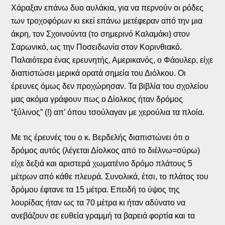
Χάραξαν επάνω δυο αυλάκια, για να περνούν οι ρόδες
των τροχοφόρων κι εκεί επάνω μετέφεραν από την μια
άκρη, τον Σχοινούντα (το σημερινό Καλαμάκι) στον
Σαρωνικό, ως την Ποσειδωνία στον Κορινθιακό.
Παλαιότερα ένας ερευνητής, Αμερικανός, ο Φάουλερ, είχε
διαπιστώσει μερικά ορατά σημεία του Διόλκου. Οι
έρευνες όμως δεν προχώρησαν. Τα βιβλία του σχολείου
μας ακόμα γράφουν πως ο Δίολκος ήταν δρόμος
“ξύλινος” (!) απ’ όπου τσούλαγαν με χερούλια τα πλοία.
Με τις έρευνές του ο κ. Βερδελής διαπιστώνει ότι ο
δρόμος αυτός (λέγεται Δίολκος από το διέλνω=σύρω)
είχε δεξιά και αριστερά χωματένιο δρόμο πλάτους 5
μέτρων από κάθε πλευρά. Συνολικά, έτσι, το πλάτος του
δρόμου έφτανε τα 15 μέτρα. Επειδή το ύψος της
λουρίδας ήταν ως τα 70 μέτρα κι ήταν αδύνατο να
ανεβάζουν σε ευθεία γραμμή τα βαρειά φορτία και τα