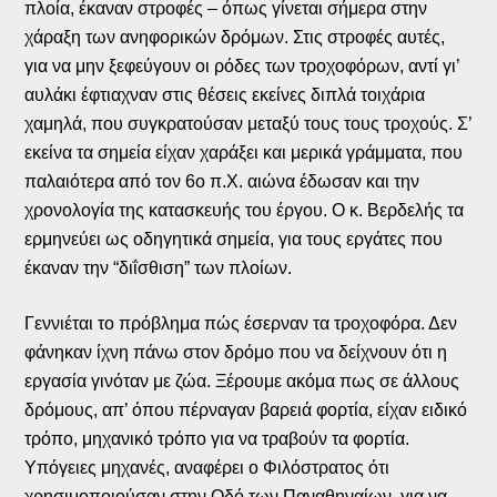
πλοία, έκαναν στροφές – όπως γίνεται σήμερα στην
χάραξη των ανηφορικών δρόμων. Στις στροφές αυτές,
για να μην ξεφεύγουν οι ρόδες των τροχοφόρων, αντί γι’
αυλάκι έφτιαχναν στις θέσεις εκείνες διπλά τοιχάρια
χαμηλά, που συγκρατούσαν μεταξύ τους τους τροχούς. Σ’
εκείνα τα σημεία είχαν χαράξει και μερικά γράμματα, που
παλαιότερα από τον 6ο π.Χ. αιώνα έδωσαν και την
χρονολογία της κατασκευής του έργου. Ο κ. Βερδελής τα
ερμηνεύει ως οδηγητικά σημεία, για τους εργάτες που
έκαναν την “διΐσθιση” των πλοίων.
Γεννιέται το πρόβλημα πώς έσερναν τα τροχοφόρα. Δεν
φάνηκαν ίχνη πάνω στον δρόμο που να δείχνουν ότι η
εργασία γινόταν με ζώα. Ξέρουμε ακόμα πως σε άλλους
δρόμους, απ’ όπου πέρναγαν βαρειά φορτία, είχαν ειδικό
τρόπο, μηχανικό τρόπο για να τραβούν τα φορτία.
Υπόγειες μηχανές, αναφέρει ο Φιλόστρατος ότι
χρησιμοποιούσαν στην Οδό των Παναθηναίων, για να