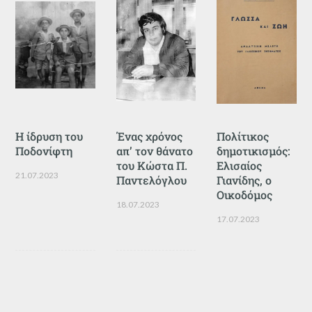
Η ίδρυση του
Ένας χρόνος
Πολίτικος
Ποδονίφτη
απ’ τον θάνατο
δημοτικισμός:
του Κώστα Π.
Ελισαίος
21.07.2023
Παντελόγλου
Γιανίδης, ο
Οικοδόμος
18.07.2023
17.07.2023