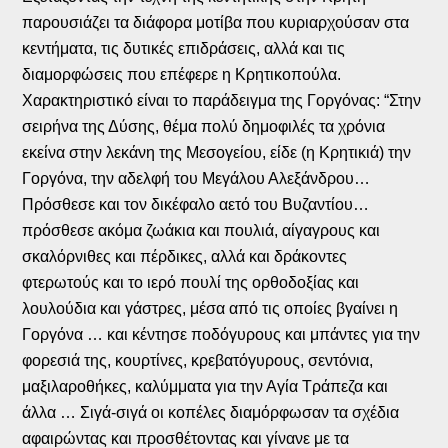
παρουσιάζει τα διάφορα μοτίβα που κυριαρχούσαν στα
κεντήματα, τις δυτικές επιδράσεις, αλλά και τις
διαμορφώσεις που επέφερε η Κρητικοπούλα.
Χαρακτηριστικό είναι το παράδειγμα της Γοργόνας: “Στην
σειρήνα της Δύσης, θέμα πολύ δημοφιλές τα χρόνια
εκείνα στην λεκάνη της Μεσογείου, είδε (η Κρητικιά) την
Γοργόνα, την αδελφή του Μεγάλου Αλεξάνδρου…
Πρόσθεσε και τον δικέφαλο αετό του Βυζαντίου…
πρόσθεσε ακόμα ζωάκια και πουλιά, αίγαγρους και
σκαλόρνιθες και πέρδικες, αλλά και δράκοντες
φτερωτούς και το ιερό πουλί της ορθοδοξίας και
λουλούδια και γάστρες, μέσα από τις οποίες βγαίνει η
Γοργόνα … και κέντησε ποδόγυρους και μπάντες για την
φορεσιά της, κουρτίνες, κρεβατόγυρους, σεντόνια,
μαξιλαροθήκες, καλύμματα για την Αγία Τράπεζα και
άλλα … Σιγά-σιγά οι κοπέλες διαμόρφωσαν τα σχέδια
αφαιρώντας και προσθέτοντας και γίνανε με τα