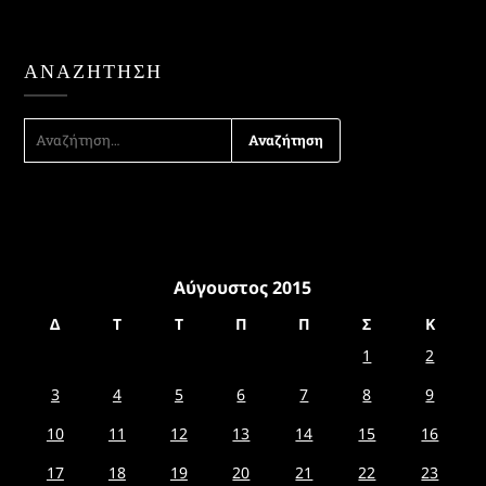
ΑΝΑΖΉΤΗΣΗ
ΑΝΑΖΉΤΗΣΗ
ΓΙΑ:
Αύγουστος 2015
Δ
Τ
Τ
Π
Π
Σ
Κ
1
2
3
4
5
6
7
8
9
10
11
12
13
14
15
16
17
18
19
20
21
22
23