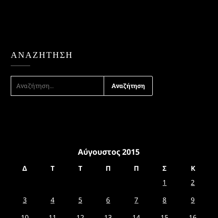
ΑΝΑΖΉΤΗΣΗ
ΑΝΑΖΉΤΗΣΗ
ΓΙΑ:
Αύγουστος 2015
Δ
Τ
Τ
Π
Π
Σ
Κ
1
2
3
4
5
6
7
8
9
10
11
12
13
14
15
16