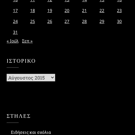
17
18
19
20
21
22
23
24
25
26
27
28
29
30
31
« Ιούλ
Σεπ »
ΙΣΤΟΡΙΚΌ
Ιστορικό
ΣΤΗΛΕΣ
Ειδήσεις και σχόλια