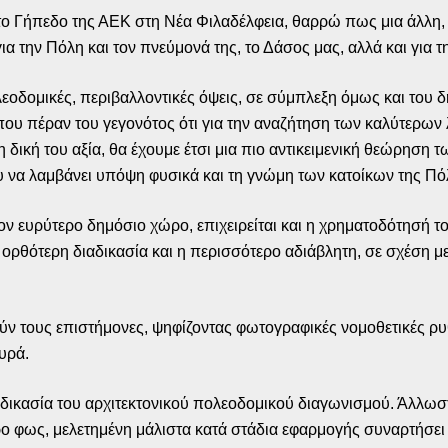
 το Γήπεδο της ΑΕΚ στη Νέα Φιλαδέλφεια, θαρρώ πως μια άλλη, 
ια την Πόλη και τον πνεύμονά της, το Δάσος μας, αλλά και για 
λεοδομικές, περιβαλλοντικές όψεις, σε σύμπλεξη όμως και του 
ου πέραν του γεγονότος ότι για την αναζήτηση των καλύτερων 
η δική του αξία, θα έχουμε έτσι μια πιο αντικειμενική θεώρησ
υ να λαμβάνει υπόψη φυσικά και τη γνώμη των κατοίκων της Πό
τον ευρύτερο δημόσιο χώρο, επιχειρείται και η χρηματοδότησή τ
 ορθότερη διαδικασία και η περισσότερο αδιάβλητη, σε σχέση μ
ούν τους επιστήμονες, ψηφίζοντας φωτογραφικές νομοθετικές ρυ
υρά.
αδικασία του αρχιτεκτονικού πολεοδομικού διαγωνισμού. Άλλωστ
ο φως, μελετημένη μάλιστα κατά στάδια εφαρμογής συναρτήσει