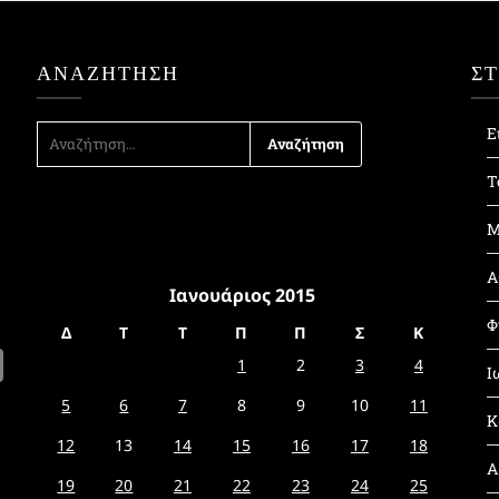
ΑΝΑΖΉΤΗΣΗ
Σ
ΑΝΑΖΉΤΗΣΗ
Ε
ΓΙΑ:
Τ
Μ
Α
Ιανουάριος 2015
Φ
Δ
Τ
Τ
Π
Π
Σ
Κ
1
2
3
4
Ι
5
6
7
8
9
10
11
Κ
12
13
14
15
16
17
18
Α
19
20
21
22
23
24
25