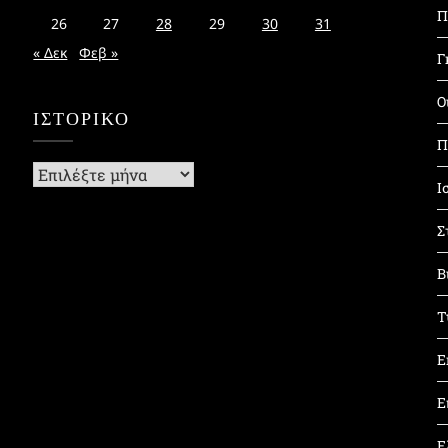
Π
26
27
28
29
30
31
« Δεκ
Φεβ »
Γ
Ο
ΙΣΤΟΡΙΚΌ
Π
Ιστορικό
Ι
Σ
Β
Τ
Ε
Ε
Ε