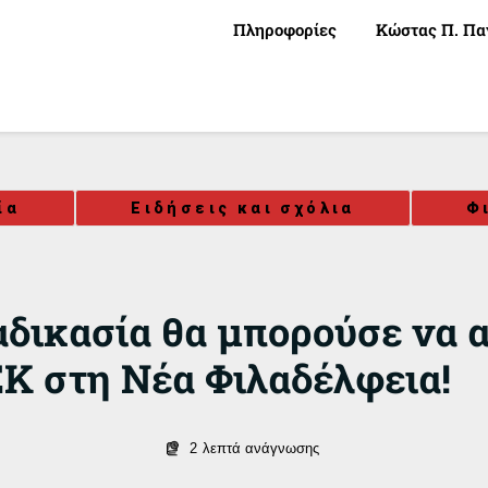
Πληροφορίες
Κώστας Π. Πα
ία
Ειδήσεις και σχόλια
Φ
αδικασία θα μπορούσε να 
ΕΚ στη Νέα Φιλαδέλφεια!
2
λεπτά ανάγνωσης