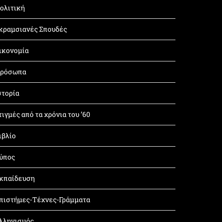
ολιτική
κραμσιανές Σπουδές
ικονομία
ρόσωπα
στορία
τιγμές από τα χρόνια του ’60
ιβλίο
ύπος
κπαίδευση
πιστήμες-Τέχνες-Γράμματα
λληνισμός