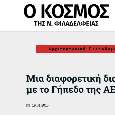
Μετάβαση
στο
περιεχόμενο
Αρχιτεκτονική-Πολεοδομ
Μια διαφορετική δι
με το Γήπεδο της Α
19.01.2015