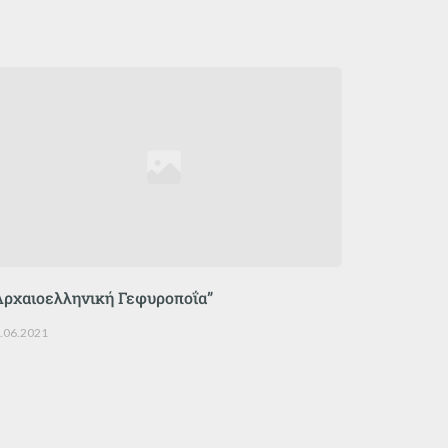
Αρχαιοελληνική Γεφυροποΐα”
.06.2021