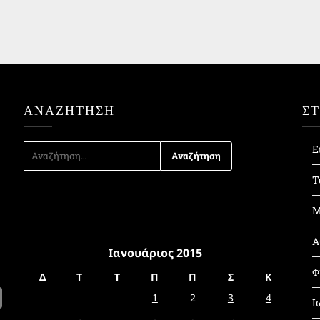
ΑΝΑΖΉΤΗΣΗ
Σ
ΑΝΑΖΉΤΗΣΗ
Ε
ΓΙΑ:
Τ
Μ
Α
Ιανουάριος 2015
Φ
Δ
Τ
Τ
Π
Π
Σ
Κ
1
2
3
4
Ι