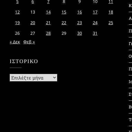
5
6
7
8
9
10
11
Κ
12
13
14
15
16
17
18
Α
19
20
21
22
23
24
25
Π
26
27
28
29
30
31
« Δεκ
Φεβ »
Γ
Ο
ΙΣΤΟΡΙΚΌ
Π
Ιστορικό
Ι
Σ
Β
Τ