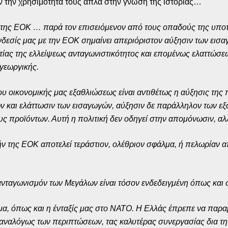
ν την χρησιμότητά τους απλά στην γνώση της ιστορίας…
άν της ΕΟΚ … παρά τον επισειόμενον από τους οπαδούς της υποτ
δεσίς μας με την ΕΟΚ σημαίνει απεριόριστον αύξησιν των εισα
ιτίας της ελλείψεως ανταγωνιστικότητος και επομένως ελαττώσε
γεωργικής.
ου οικονομικής μας εξαθλιώσεως είναι αντιθέτως η αύξησις της
ν και ελάττωσιν των εισαγωγών, αύξησιν δε παράλληλον των ε
ς προϊόντων. Αυτή η πολιτική δεν οδηγεί στην απομόνωσιν, αλ
ήν της ΕΟΚ αποτελεί τεράστιον, ολέθριον σφάλμα, ή πελωρίαν α
 ανταγωνισμόν των Μεγάλων είναι τόσον ενδεδειγμένη όπως και 
, όπως και η ένταξίς μας στο ΝΑΤΟ. Η Ελλάς έπρεπε να παραμ
, αναλόγως των περιπτώσεων, τας καλυτέρας συνεργασίας δια τη