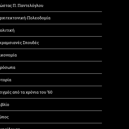
ώστας Π. Παντελόγλου
ρχιτεκτονική-Πολεοδομία
ολιτική
κραμσιανές Σπουδές
ικονομία
ρόσωπα
στορία
τιγμές από τα χρόνια του ’60
ιβλίο
ύπος