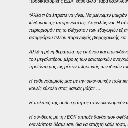
προδικτατορικής ΕΔΑ, κάθε άλλο παρά εξαντλού
“Αλλά τι θα έπρεπε να γίνει; Να μείνωμεν μακρ
κίνδυνον της απομονώσεως; Ασφαλώς ναι. Η σύν
περιορισμόν εις το ελάχιστον των εξαγωγών εξ α
ασυμφόρου πλέον παραγωγής βιομηχανικής και 
Αλλά η μόνη θεραπεία της εντόνου και επικινδύν
του μεγαλυτέρου μέρους των εσωτερικών αναγκώ
προϊόντα μας ως μέσον πληρωμής των ιδικών του
Η ευθυγράμμισίς μας με την οικονομικήν πολιτικ
κανείς εύκολα στας λαϊκάς μάζας …
Η πολιτική της ουδετερότητος στον οικονομικόν
Η σύνδεσις με την ΕΟΚ υπήρξε θανάσιμον σφάλμα
οιανδήποτε δέσμευσιν δια να επιζητή κάθε τόσο