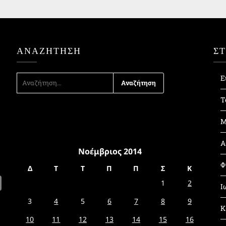
ΑΝΑΖΉΤΗΣΗ
Σ
ΑΝΑΖΉΤΗΣΗ
Ε
ΓΙΑ:
Τ
Μ
Α
Νοέμβριος 2014
Φ
Δ
Τ
Τ
Π
Π
Σ
Κ
1
2
Ι
3
4
5
6
7
8
9
Κ
10
11
12
13
14
15
16