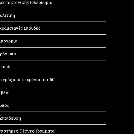
ρχιτεκτονική-Πολεοδομία
ολιτική
κραμσιανές Σπουδές
ικονομία
ρόσωπα
στορία
τιγμές από τα χρόνια του ’60
ιβλίο
ύπος
κπαίδευση
πιστήμες-Τέχνες-Γράμματα