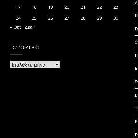
Α
17
18
19
20
21
22
23
Π
24
25
26
27
28
29
30
« Οκτ
Δεκ »
Γ
Ο
ΙΣΤΟΡΙΚΌ
Π
Ιστορικό
Ι
Σ
Β
Τ
Ε
Ε