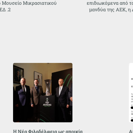
το Μουσείο Μικρασιατικού
επιδιωκόμενα από τ
ΕΔ .2
μανδύα της ΑΕΚ, η 
Η Νέα Φιλαδέλφεια ως αποικία
Α