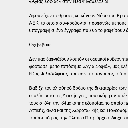
«Αγιάς Σοφιάς» στην Νέα Φιλαδέλφεια!
Αφού είχαν το θράσος να κάνουν Νόμο του Κράτο
ΑΕΚ, τα οποία συγκρούονται προφανώς με τους Σ
υπογραφή σ’ ένα έγγραφο που θα το βαφτίσουν ά
Όχι βέβαια!
Δεν μας ξαφνιάζουν λοιπόν οι σχετικοί κυβερνη
φορτώσει με το τοπόσημο «Αγιά Σοφιά», μας κλέβ
Νέας Φιλαδέλφειας, και κάνει το παν προς τούτο!
Βαδίζει τον ολισθηρό δρόμο της δικτατορίας τ
στολίδι αυτό της Αττικής γης, που ακόμη αντιστέ
τους σ’ όλη την κλίμακα της εξουσίας, το οποί
Αττικής, αλλά και της Χωροταξικής και Πολεοδομ
τοπόσημό μας, την Πλατεία Πατριάρχου, διοχετε