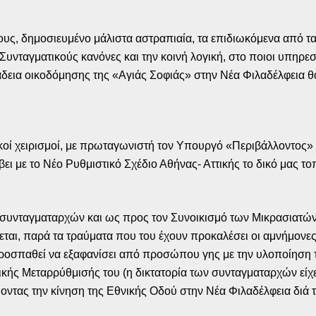
υς, δημοσιευμένο μάλιστα αστραπιαία, τα επιδιωκόμενα από τα
υνταγματικούς κανόνες και την κοινή λογική, στο ποιοι υπηρε
δεια οικοδόμησης της «Αγιάς Σοφιάς» στην Νέα Φιλαδέλφεια θ
τικοί χειρισμοί, με πρωταγωνιστή τον Υπουργό «Περιβάλλοντος»
ει με το Νέο Ρυθμιστικό Σχέδιο Αθήνας- Αττικής το δικό μας το
ων συνταγματαρχών και ως προς τον Συνοικισμό των Μικρασιατ
κεται, παρά τα τραύματα που του έχουν προκαλέσει οι αμνήμονες
ο προσπαθεί να εξαφανίσει από προσώπου γης με την υλοποίηση
ικής Μεταρρύθμισής του (η δικτατορία των συνταγματαρχών είχ
ύοντας την κίνηση της Εθνικής Οδού στην Νέα Φιλαδέλφεια διά