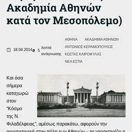
Ακαδημία Αθηνών
κατά τον Μεσοπόλεμο)
ΑΘΗΝΑ
ΑΚΑΔΗΜΙΑ ΑΘΗΝΩΝ
ΑΝΤΩΝΙΟΣ ΚΕΡΑΜΟΠΟΥΛΟΣ
λεπτά
18.04.2014
5
ανάγνωσης
ΚΩΣΤΑΣ ΚΑΙΡΟΦΥΛΑΣ
ΝΕΑ ΕΣΤΙΑ
Και όσα
σήμερα
καταχωρώ
στον
“Κόσμο
της Ν.
Φιλαδέλφειας”, αμέσως παρακάτω, αφορούν την
αρχιτεκτονική στην πόλη των Αθηνών – τα χαρακτηρίζει η