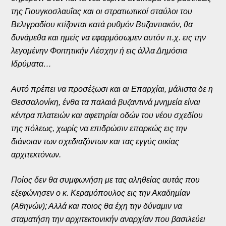
της Γιουγκοσλαυΐας και οι στρατιωτικοί σταύλοι του
Βελιγραδίου κτίζονται κατά ρυθμόν Βυζαντιακόν, θα
δυνάμεθα και ημείς να εφαρμόσωμεν αυτόν π.χ. εις την
λεγομένην Φοιτητικήν Λέσχην ή εις άλλα Δημόσια
Ιδρύματα…
Αυτό πρέπει να προσέξωσι και αι Επαρχίαι, μάλιστα δε η
Θεσσαλονίκη, ένθα τα παλαιά βυζαντινά μνημεία είναι
κέντρα πλατειών και αφετηρίαι οδών του νέου σχεδίου
της πόλεως, χωρίς να επιδρώσιν επαρκώς εις την
διάνοιαν των σχεδιαζόντων και τας εγγύς οικίας
αρχιτεκτόνων.
Ποίος δεν θα συμφωνήση με τας αληθείας αυτάς που
εξεφώνησεν ο κ. Κεραμόπουλος εις την Ακαδημίαν
(Αθηνών); Αλλά και ποιος θα έχη την δύναμιν να
σταματήση την αρχιτεκτονικήν αναρχίαν που βασιλεύει