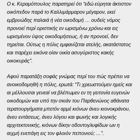
Ο κ. Κεραμόπουλος παρατηρεί ότι “εδώ εύρηται άκτιστον
οικόπεδον παρά το Καλλιμάρμαρον μέγαρον, εκεί
εμβρυώδης παλαιά ή νέα οικοδομή … ουδείς νόμος
προνοεί περί οριστικής εν ωρισμένω χρόνω και εις
ωρισμένον ύψος οικοδομήσεως, ή αν προνοεί, δεν
τηρείται. Ούτως η πόλις εμφανίζεται ατελής, ακατάστατος
και παρέχει εικόνα οίαν οικία ασυγύριστος κακής
οικοκυράς”.
Αφού παρατάξη σοφάς γνώμας περί του πώς πρέπει να
ανοικοδομηθή η πόλις, ερωτά: “Τι χρεωστούμεν ημείς και
αι μέλλουσαι γενεαί να βλέπωμεν εν τη γειτονία ευγενών
οικοδομών και υπό την σκιάν του Παρθενώνος αθάνατα
τερατουργήματα μπετόν αρμέ κιόνων άνευ κιονοκράνου,
άνευ εντάσεως, άνευ λόγου και φωνής και λογικής
αρχιτεκτονικής, κιόνων δίκην οδοντογλυφίδων ων η
αιχμή ενεπάγη εις τον φλοιόν πεπονιού; …”.