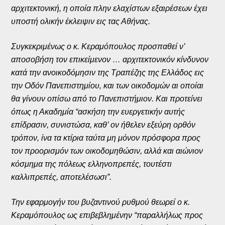
αρχιτεκτονική, η οποία πλην ελαχίστων εξαιρέσεων έχει
υποστή ολικήν έκλειψιν εις τας Αθήνας.
Συγκεκριμένως ο κ. Κεραμόπουλος προσπαθεί ν’
αποσοβήση τον επικείμενον … αρχιτεκτονικόν κίνδυνον
κατά την ανοικοδόμησιν της Τραπέζης της Ελλάδος εις
την Οδόν Πανεπιστημίου, και των οικοδομών αι οποίαι
θα γίνουν οπίσω από το Πανεπιστήμιον. Και προτείνει
όπως η Ακαδημία “ασκήση την ευεργετικήν αυτής
επίδρασιν, συνιστώσα, καθ’ ον ήθελεν εξεύρη ορθόν
τρόπον, ίνα τα κτίρια ταύτα μη μόνον πρόσφορα προς
τον προορισμόν των οικοδομηθώσιν, αλλά και αιώνιον
κόσμημα της πόλεως ελληνοπρεπές, τουτέστι
καλλιπρεπές, αποτελέσωσι”.
Την εφαρμογήν του βυζαντινού ρυθμού θεωρεί ο κ.
Κεραμόπουλος ως επιβεβλημένην “παραλλήλως προς