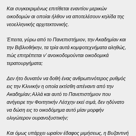
Και συγκεκριμένως επιτίθεται εναντίον μερικών
οικοδομών αι οποίαι ήλθον να αποτελέσουν κηλίδα της
νεοελληνικής αρχιτεκτονικής.
Έπειτα, γύρω από το Πανεπιστήμιον, την Ακαδημίαν και
την Βιβλιοθήκην, τα τρία αυτά κομψοτεχνήματα αληθώς,
πώς επιτρέπεται ν’ ανοικοδομούνται οικοδομικά
τερατουργήματα;
Δεν ήτο δυνατόν να δοθή ένας ανθρωπινότερος ρυθμός
εις την Κλινικήν η οποία εκτίσθη απέναντι από την
Ακαδημίαν; Αλλά και αυτό το Πανεπιστήμιον που
ανήγειρε την Φοιτητικήν Λέσχην εκεί σιμά, δεν ηδύνατο
να δώση εις το οικοδόμημα αυτό μίαν μορφήν
ολιγώτερον ουρανοξυστικήν;
Και όμως υπάρχει ωραίον έδαφος μιμήσεως, η Βυζαντινή