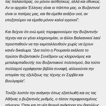
τας παλαιοτέρας, ου μόνον αισθητικώς, αλλά και εθνικώς.
Αν οι αρχαίοι Έλληνες είναι οι πάπποι μας, οι Βυζαντινοί
είναι οι πατέρες μας, και θα είμεθα ανάξιοι υιοί, αν
επεζητούμεν να είμεθα μόνον καλοί εγγονοί”.
Και δείχνει ότι ενώ εμείς περιφρονούμεν την Βυζαντινήν
τέχνην και εν γένει κληρονομίαν, οι άλλοι Βαλκανικοί λαοί
προσπαθούν να την εκμεταλλευθούν χωρίς να έχουν
κανέν δικαίωμα. “Δια τούτο η Ρουμανία εκάλεσε το
πρώτον Βυζαντιακόν Συνέδριον ως κληρονόμος και
μεταλαμπαδευτής του Βυζαντιακού πολιτισμού, δια τούτο
πολλαχού εγράφησαν βιβλία συναφή, αλλοιούντα την
ιστορίαν της εξελίξεως της τέχνης εν Σερβία και
Βουλγαρία”.
Τονίζει λοιπόν την ανάγκην όπως εξαπλωθή και εις τας
Αθήνας ο βυζαντινός ρυθμός, ο τόσον περιφρονημένος
σήμερον. Όταν και τα νέα θερινά ανάκτορα του βασιλέως