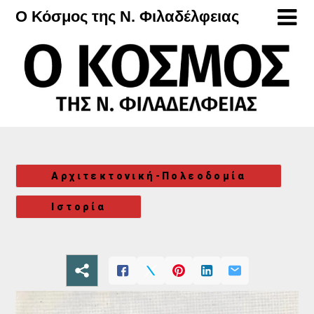
Μετάβαση
Ο Κόσμος της Ν. Φιλαδέλφειας
στο
περιεχόμενο
Αρχιτεκτονική-Πολεοδομία
Ιστορία