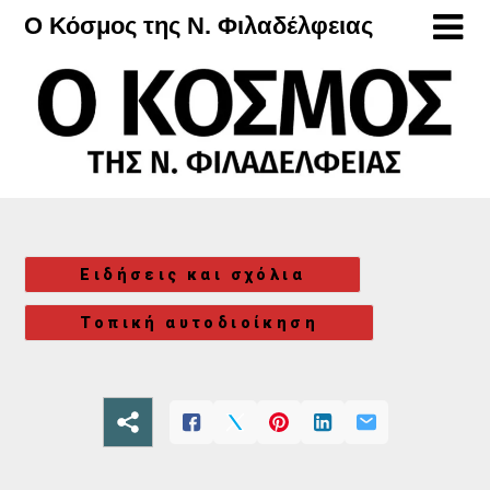
Μετάβαση
Ο Κόσμος της Ν. Φιλαδέλφειας
στο
περιεχόμενο
Ειδήσεις και σχόλια
Τοπική αυτοδιοίκηση