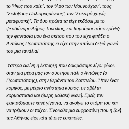
το “Φως που καίει”, τον “Λαό των Μουνούχων”, τους
“Σκλάβους Πολιορκημένους”, τον “Σολωμό χωρίς
μεταφυσική”. Τα δυο πρώτα τα είχε εκδόσει με το
ψευδώνυμο Δήμος Τανάλιας, και θυμούμαι πόσο ερέθιζε
την φαντασία μου ένα σκίτσο που του είχε φτιάξει ο
Αντώνης Πρωτοπάτσης κι είχε στην απάνω δεξιά γωνιά
του μια τανάλια!
Ύστερα εκείνη η έκπληξη που δοκιμάσαμε λίγοι φίλοι,
όταν μια μέρα μας τον σύστησε πάλι ο Αντώνης (ο
Πρωτοπάτσης), στην βεράντα του Ζαππείου. Ήταν ένας
κομψός, με μέτριο ανάστημα κύριος, με σβέλτη
κορμοστασιά και ήμερη μαλακή φωνή. Εμείς τον
φανταζόμαστε κανέ γίγαντα, να ανοίγει το στόμα του και
να τρέμουν οι τοίχοι. Ένοιωθα μια ευφροσύνη που η ζωή
της Αθήνας είχε κάτι τέτοιες ευκαιρίες.