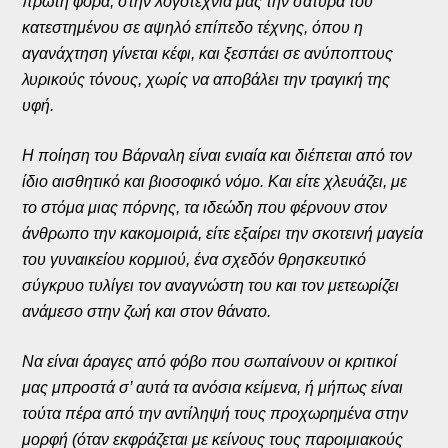
πρώτη φορά, στην λογοτεχνία μας την σάτυρα του
κατεστημένου σε αψηλό επίπεδο τέχνης, όπου η
αγανάχτηση γίνεται κέφι, και ξεσπάει σε ανύποπτους
λυρικούς τόνους, χωρίς να αποβάλει την τραγική της
υφή.
Η ποίηση του Βάρναλη είναι ενιαία και διέπεται από τον
ίδιο αισθητικό και βιοσοφικό νόμο. Και είτε χλευάζει, με
το στόμα μιας πόρνης, τα ιδεώδη που φέρνουν στον
άνθρωπο την κακομοιριά, είτε εξαίρει την σκοτεινή μαγεία
του γυναικείου κορμιού, ένα σχεδόν θρησκευτικό
σύγκρυο τυλίγει τον αναγνώστη του και τον μετεωρίζει
ανάμεσο στην ζωή και στον θάνατο.
Να είναι άραγες από φόβο που σωπαίνουν οι κριτικοί
μας μπροστά σ’ αυτά τα ανόσια κείμενα, ή μήπως είναι
τούτα πέρα από την αντίληψή τους προχωρημένα στην
μορφή (όταν εκφράζεται με κείνους τους παροιμιακούς