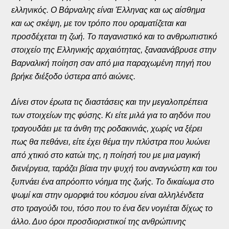
ελληνικός. Ο Βάρναλης είναι Έλληνας και ως αίσθημα
και ως σκέψη, με τον τρόπο που οραματίζεται και
προσδέχεται τη ζωή. Το παγανιστικό και το ανθρωπιστικό
στοιχείο της Ελληνικής αρχαιότητας, ξαναανάβρυσε στην
Βαρναλική ποίηση σαν από μια παραχωμένη πηγή που
βρήκε διέξοδο ύστερα από αιώνες.
Δίνει στον έρωτα τις διαστάσεις και την μεγαλοπρέπεια
των στοιχείων της φύσης. Κι είτε μιλά για το αηδόνι που
τραγουδάει με τα άνθη της ροδακινιάς, χωρίς να ξέρει
πως θα πεθάνει, είτε έχει θέμα την πλύστρα που λυώνει
από χτικιό στο κατώι της, η ποίησή του με μια μαγική
διενέργεια, ταράζει βίαια την ψυχή του αναγνώστη και του
ξυπνάει ένα απρόοπτο νόημα της ζωής. Το δικαίωμα στο
ψωμί και στην ομορφιά του κόσμου είναι αλληλένδετα
στο τραγούδι του, τόσο που το ένα δεν νογιέται δίχως το
άλλο. Δυο όροι προσδιοριστικοί της ανθρώπινης