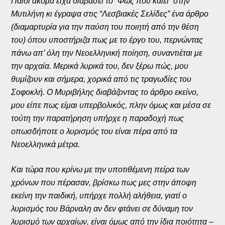
Παιδί ακόμα είχα διαβάσει το “Φως που καίει” στην
Μυτιλήνη κι έγραψα στις “Λεσβιακές Σελίδες” ένα άρθρο
(διαμαρτυρία για την παύση του ποιητή από την θέση
του) όπου υποστήριζα πως με το έργο του, περνώντας
πάνω απ’ όλη την Νεοελληνική ποίηση, συναντιέται με
την αρχαία. Μερικά λυρικά του, δεν ξέρω πώς, μου
θυμίζουν και σήμερα, χορικά από τις τραγωδίες του
Σοφοκλή. Ο Μυριβήλης διαβάζοντας το άρθρο εκείνο,
μου είπε πως είμαι υπερβολικός, πλην όμως και μέσα σε
τούτη την παρατήρηση υπήρχε η παραδοχή πως
οπωσδήποτε ο λυρισμός του είναι πέρα από τα
Νεοελληνικά μέτρα.
Και τώρα που κρίνω με την υποτιθέμενη πείρα των
χρόνων που πέρασαν, βρίσκω πως μες στην άποψη
εκείνη την παιδική, υπήρχε πολλή αλήθεια, γιατί ο
λυρισμός του Βάρναλη αν δεν φτάνει σε δύναμη τον
λυρισμό των αρχαίων, είναι όμως από την ίδια ποιότητα –