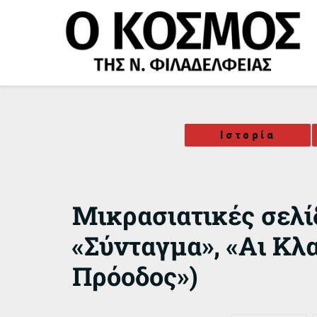
Μετάβαση
στο
περιεχόμενο
Ιστορία
Μικρασιατικές σελί
«Σύνταγμα», «Αι Κλ
Πρόοδος»)