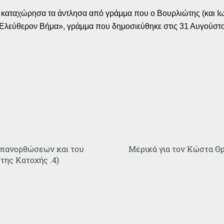
αταχώρησα τα άντλησα από γράμμα που ο Βουρλιώτης (και Ιων
 «Ελεύθερον Βήμα», γράμμα που δημοσιεύθηκε στις 31 Αυγούστο
Επανορθώσεων και του
Μερικά για τον Κώστα Θ
της Κατοχής .4)