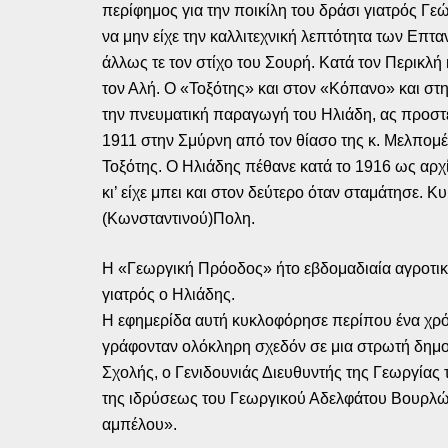
περίφημος για την ποικίλη του δράσι γιατρός Γε
να μην είχε την καλλιτεχνική λεπτότητα των Επ
άλλως τε τον στίχο του Σουρή. Κατά τον Περικλ
τον Αλή. Ο «Τοξότης» και στον «Κόπανο» και στη
την πνευματική παραγωγή του Ηλιάδη, ας προστε
1911 στην Σμύρνη από τον θίασο της κ. Μελπομ
Τοξότης. Ο Ηλιάδης πέθανε κατά το 1916 ως αρχί
κι’ είχε μπει και στον δεύτερο όταν σταμάτησε. 
(Κωνσταντινού)Πολη.
Η «Γεωργική Πρόοδος» ήτο εβδομαδιαία αγροτική
γιατρός ο Ηλιάδης.
Η εφημερίδα αυτή κυκλοφόρησε περίπου ένα χρόν
γράφονταν ολόκληρη σχεδόν σε μια στρωτή δημοτ
Σχολής, ο Γενιδουνιάς Διευθυντής της Γεωργίας 
της ιδρύσεως του Γεωργικού Αδελφάτου Βουρλών,
αμπέλου».