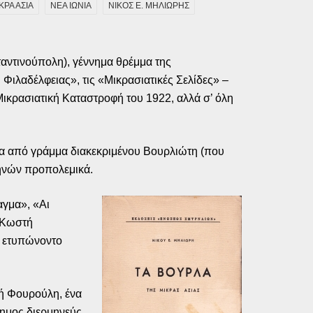
ΚΡΑ ΑΣΙΑ
ΝΕΑ ΙΩΝΙΑ
ΝΙΚΟΣ Ε. ΜΗΛΙΩΡΗΣ
ταντινούπολη), γέννημα θρέμμα της
Φιλαδέλφειας», τις «Μικρασιατικές Σελίδες» –
Μικρασιατική Καταστροφή του 1922, αλλά σ’ όλη
α από γράμμα διακεκριμένου Βουρλιώτη (που
θηνών προπολεμικά.
αγμα», «Αι
 Κωστή
» ετυπώνοντο
τή Φουρούλη, ένα
σημος διερμηνεύς