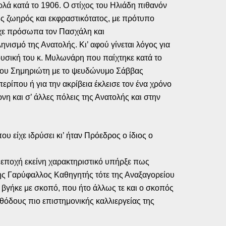
ρλά κατά το 1906. Ο στίχος του Ηλιάδη πιθανόν
ως ζωηρός και εκφραστικότατος, με πρότυπο
είχε πρόσωπα τον Πασχάλη και
νισμό της Ανατολής. Κι’ αφού γίνεται λόγος για
ουσική του κ. Μυλωνάρη που παίχτηκε κατά το
ελου Σημηριώτη με το ψευδώνυμο Σάββας
ρίπου ή για την ακρίβεια έκλεισε τον ένα χρόνο
νη και σ’ άλλες πόλεις της Ανατολής και στην
είχε ιδρύσει κι’ ήταν Πρόεδρος ο ίδιος ο
 εποχή εκείνη χαρακτηριστικό υπήρξε πως
νης Γαρύφαλλος Καθηγητής τότε της Αναξαγορείου
 βγήκε με σκοπό, που ήτο άλλως τε και ο σκοπός
θόδους πιο επιστημονικής καλλιεργείας της