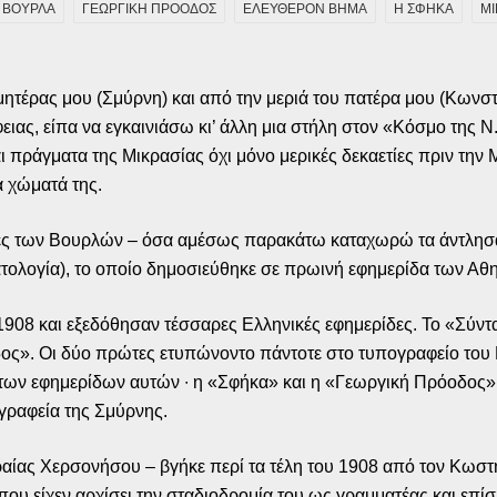
ΒΟΥΡΛΑ
ΓΕΩΡΓΙΚΗ ΠΡΟΟΔΟΣ
ΕΛΕΥΘΕΡΟΝ ΒΗΜΑ
Η ΣΦΗΚΑ
ΜΙ
 μητέρας μου (Σμύρνη) και από την μεριά του πατέρα μου (Κωνσ
ς, είπα να εγκαινιάσω κι’ άλλη μια στήλη στον «Κόσμο της Ν. 
πράγματα της Μικρασίας όχι μόνο μερικές δεκαετίες πριν την 
α χώματά της.
ίδες των Βουρλών – όσα αμέσως παρακάτω καταχωρώ τα άντλησ
ατολογία), το οποίο δημοσιεύθηκε σε πρωινή εφημερίδα των Α
08 και εξεδόθησαν τέσσαρες Ελληνικές εφημερίδες. Το «Σύντ
ος». Οι δύο πρώτες ετυπώνοντο πάντοτε στο τυπογραφείο του
ς των εφημερίδων αυτών ∙ η «Σφήκα» και η «Γεωργική Πρόοδος
ογραφεία της Σμύρνης.
ραίας Χερσονήσου – βγήκε περί τα τέλη του 1908 από τον Κωσ
που είχεν αρχίσει την σταδιοδρομία του ως γραμματέας και επί