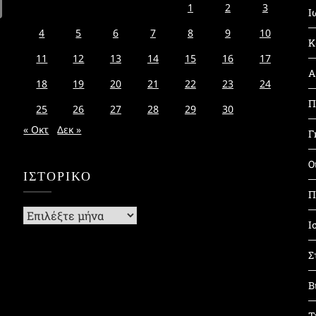
1
2
3
Ι
4
5
6
7
8
9
10
Κ
11
12
13
14
15
16
17
Α
18
19
20
21
22
23
24
Π
25
26
27
28
29
30
« Οκτ
Δεκ »
Γ
Ο
ΙΣΤΟΡΙΚΌ
Π
Ιστορικό
Ι
Σ
Β
Τ