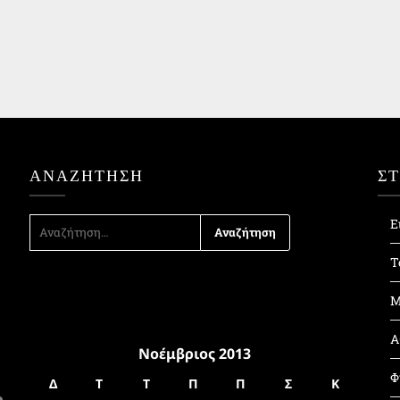
ΑΝΑΖΉΤΗΣΗ
Σ
ΑΝΑΖΉΤΗΣΗ
Ε
ΓΙΑ:
Τ
Μ
Α
Νοέμβριος 2013
Φ
Δ
Τ
Τ
Π
Π
Σ
Κ