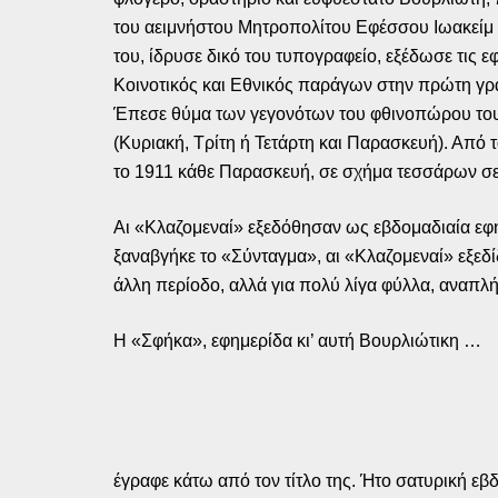
του αειμνήστου Μητροπολίτου Εφέσσου Ιωακείμ 
του, ίδρυσε δικό του τυπογραφείο, εξέδωσε τις 
Κοινοτικός και Εθνικός παράγων στην πρώτη γρ
Έπεσε θύμα των γεγονότων του φθινοπώρου του 
(Κυριακή, Τρίτη ή Τετάρτη και Παρασκευή). Από 
το 1911 κάθε Παρασκευή, σε σχήμα τεσσάρων σελί
Αι «Κλαζομεναί» εξεδόθησαν ως εβδομαδιαία εφ
ξαναβγήκε το «Σύνταγμα», αι «Κλαζομεναί» εξεδίδ
άλλη περίοδο, αλλά για πολύ λίγα φύλλα, αναπλ
Η «Σφήκα», εφημερίδα κι’ αυτή Βουρλιώτικη …
έγραφε κάτω από τον τίτλο της. Ήτο σατυρική ε