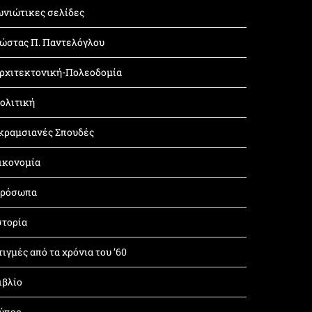
ωνιώτικες σελίδες
ώστας Π. Παντελόγλου
ρχιτεκτονική-Πολεοδομία
ολιτική
κραμσιανές Σπουδές
ικονομία
ρόσωπα
στορία
τιγμές από τα χρόνια του ’60
ιβλίο
ύπος