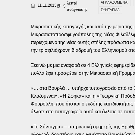
ΑΙ ΚΛΑΖΟΜΕΝΑΙ
λεπτά
11.11.2013
5
ανάγνωσης
ΣΥΝΤΑΓΜΑ
Μικρασιατικής καταγωγής και από την μεριά της
Μικρασιατοπροσφυγούπολης της Νέας Φιλαδέλφεια
περιεχόμενο της νέας αυτής στήλης πρόσωπα και 
την τρισχιλιόχρονη διαδρομή του Ελληνισμού στ
Ξεκινώ με μια αναφορά σε 4 Ελληνικές εφημερ
πολλά έχει προσφέρει στην Μικρασιατική Γραμμ
«… στα Βουρλά … υπήρχε τυπογραφείο από το 19
Κλαζομεναί», «Η Σφήκα» και η «Γεωργική Πρόοδ
Φουρούλη, που ήτο και ο εκδότης και ιδιοκτήτη
άλλοτε στο τυπογραφείο αυτό και άλλοτε σε τυπ
«Το Σύνταγμα» – πατριωτική εφημερίς της Ερυθ
φλογερό, δραστήριο και ευφυέστατο Βουρλιώτη, 