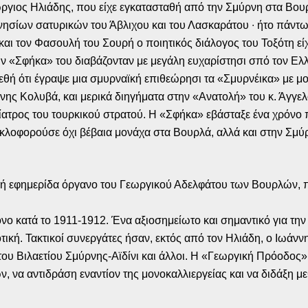
ώργιος Ηλιάδης, που είχε εγκατασταθή από την Σμύρνη στα Βου
τανησίων σατυρικών του Άβλιχου και του Λασκαράτου ∙ ήτο πάντ
ή και τον Φασουλή του Σουρή ο ποιητικός διάλογος του Τοξότη 
ν «Σφήκα» του διαβάζονταν με μεγάλη ευχαρίστησι σπό τον Ελλη
θή ότι έγραψε μια σμυρναϊκή επιθεώρησι τα «Σμυρνέικα» με μ
ένης Κολυβά, και μερικά διηγήματα στην «Ανατολή» του κ. Άγγ
ατρος του τουρκικού στρατού. Η «Σφήκα» εβάσταξε ένα χρόνο πε
Κυκλοφορούσε όχι βέβαια μονάχα στα Βουρλά, αλλά και στην Σμύρ
 εφημερίδα όργανο του Γεωργικού Αδελφάτου των Βουρλών, που 
ο κατά το 1911-1912. Ένα αξιοσημείωτο και σημαντικό για την
ική. Τακτικοί συνεργάτες ήσαν, εκτός από τον Ηλιάδη, ο Ιωάν
του Βιλαετίου Σμύρνης-Αϊδίνι και άλλοι. Η «Γεωργική Πρόοδος»
 να αντιδράση εναντίον της μονοκαλλιεργείας και να διδάξη με