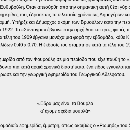
Ευθυβούλη. Όταν απεσύρθη από την σημαντική αυτή θέσι γύρισ
εφημερίδες του, έδρασε ως τα τελευταία χρόνια ως Δημογέρων κα
αμμή. Υπήρξε και Δήμαρχος ακόμη των Βρυούλων κατά την περ
1922. Το «Σύνταγμα» έβγαινε στην αρχή δυο και τρεις φορές 
τα τέλη του 1909 έβγαινε μονάχα μια φορά την εβδομάδα, κάθε Κ
δων 0,40 x 0,70. Η έκδοσίς του σταμάτησε κατά τα τέλη του 1
ημερίδα από τον Φουρούλη σε μια περίοδο που είχε παυθή το «
οντο πια κατά αραιά χρονικά διαστήματα, ένα είδος εγκυκλοπαιδ
ήρωσε και την γεωργική εφημερίδα του Γεωργικού Αδελφάτου.
«Έδρα μας είναι τα Βουρλά
κι’ έχομε σχέδια μουρλά»
βδομαδιαία εφημερίδα, έμμετρη, όπως ακριβώς ο «Ρωμηός» του Σ