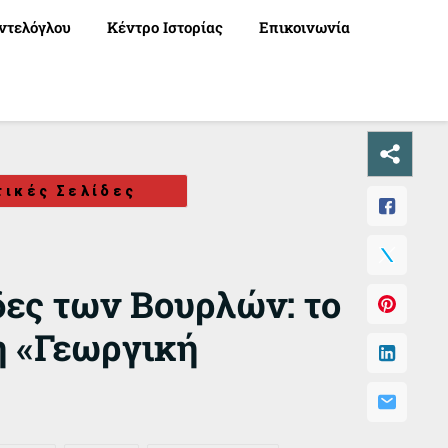
ντελόγλου
Κέντρο Ιστορίας
Επικοινωνία
τικές Σελίδες
δες των Βουρλών: το
η «Γεωργική