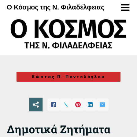
Μετάβαση
Ο Κόσμος της Ν. Φιλαδέλφειας
στο
περιεχόμενο
Κώστας Π. Παντελόγλου
Δημοτικά Ζητήματα