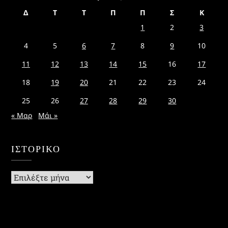
Δ
Τ
Τ
Π
Π
Σ
Κ
1
2
3
4
5
6
7
8
9
10
11
12
13
14
15
16
17
18
19
20
21
22
23
24
25
26
27
28
29
30
« Μαρ
Μάι »
ΙΣΤΟΡΙΚΌ
Ιστορικό