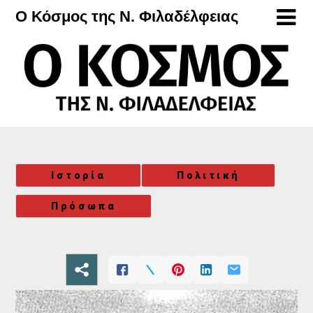
Μετάβαση
Ο Κόσμος της Ν. Φιλαδέλφειας
στο
περιεχόμενο
Ιστορία
Πολιτική
Πρόσωπα