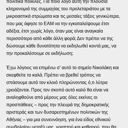
πολιτικά ποικίλες. Για ποιο λόγο αυτή την πλούσια
κληρονομιά της συμμαχίας του προλεταριάτου με τα
μικροαστικά στρώματα και τις μεσαίες τάξεις γενικώτερα,
που μας άφησε το ΕΑΜ να την εγκαταλείψουμε έτσι
αδέξια, έτσι χωρίς λόγο, όταν μας είναι αναγκαία
περισσότερο από κάθε άλλη φορά; Δεν πρέπει να της
δώσουμε κάθε δυνατότητα να εκδηλωθεί κοντά μας, να
την προκαλέσουμε σε εκδήλωση;
Έχω λόγους να επιμένω σ’ αυτό το σημείο Νικολάκη και
σκεφθείτε το καλά. Πρέπει να βρεθεί τρόπος να
σπάσουμε αυτό τον κλοιό πληρώνοντας ό,τι λύτρα
χρειάζονται. Προς τον σκοπό αυτό καλό θα είναι να
αναληφθούνε από μέρους μας όλες εκείνες οι
προσπάθειες – προς την πλευρά της δημοκρατικής
αριστεράς και των δυσαρεστημένων πολιτικών της
Αθήνας – για μια συνεννόηση, για ένα είδος εθνικού
συμβολαίου μεταξύ μας, γραπτού και καθαρού, που θα