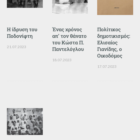
Η ίδρυση του
Ένας χρόνος
Πολίτικος
Ποδονίφτη
απ’ τον θάνατο
δημοτικισμός:
του Κώστα Π.
Ελισαίος
21.07.2023
Παντελόγλου
Γιανίδης, ο
Οικοδόμος
18.07.2023
17.07.2023