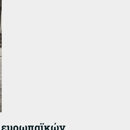
ες ευρωπαϊκών