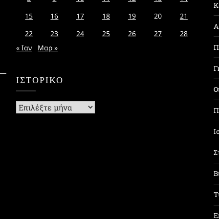
Κ
15
16
17
18
19
20
21
Α
22
23
24
25
26
27
28
Π
« Ιαν
Μαρ »
Γ
ΙΣΤΟΡΙΚΌ
Ο
Ιστορικό
Π
Ι
Σ
Β
Τ
Ε