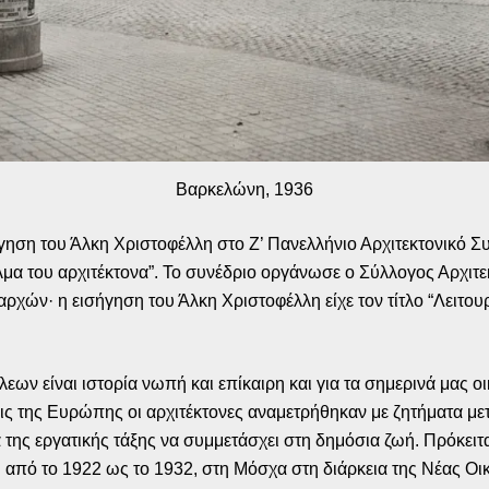
Βαρκελώνη, 1936
ηση του Άλκη Χριστοφέλλη στο Ζ’ Πανελλήνιο Αρχιτεκτονικό Σ
γελμα του αρχιτέκτονα”. Το συνέδριο οργάνωσε ο Σύλλογος Αρ
ρχών· η εισήγηση του Άλκη Χριστοφέλλη είχε τον τίτλο “Λειτουρ
 είναι ιστορία νωπή και επίκαιρη και για τα σημερινά μας ο
ς της Ευρώπης οι αρχιτέκτονες αναμετρήθηκαν με ζητήματα μετ
α της εργατικής τάξης να συμμετάσχει στη δημόσια ζωή. Πρόκειτα
νη από το 1922 ως το 1932, στη Μόσχα στη διάρκεια της Νέας Ο