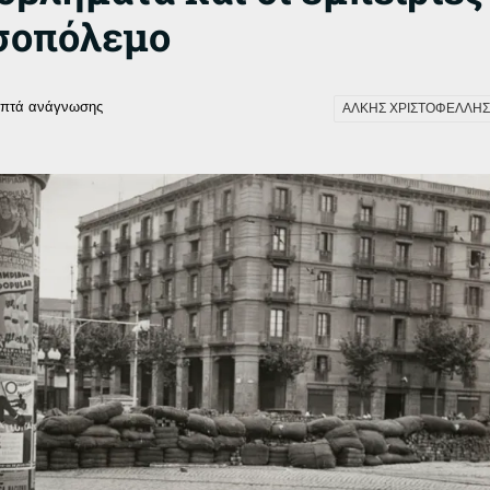
σοπόλεμο
επτά ανάγνωσης
ΑΛΚΗΣ ΧΡΙΣΤΟΦΕΛΛΗΣ