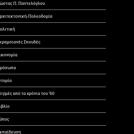
ώστας Π. Παντελόγλου
ρχιτεκτονική-Πολεοδομία
ολιτική
κραμσιανές Σπουδές
ικονομία
ρόσωπα
στορία
τιγμές από τα χρόνια του ’60
ιβλίο
ύπος
κπαίδευση