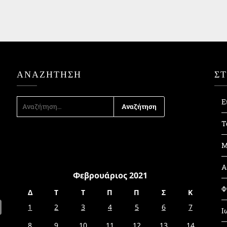
ΑΝΑΖΉΤΗΣΗ
Σ
ΑΝΑΖΉΤΗΣΗ
Ε
ΓΙΑ:
Τ
Μ
Α
Φεβρουάριος 2021
Φ
Δ
Τ
Τ
Π
Π
Σ
Κ
1
2
3
4
5
6
7
Ι
8
9
10
11
12
13
14