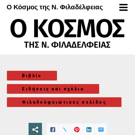
Μετάβαση
Ο Κόσμος της Ν. Φιλαδέλφειας
στο
περιεχόμενο
Βιβλίο
Ειδήσεις και σχόλια
Φιλαδελφειώτικες σελίδες