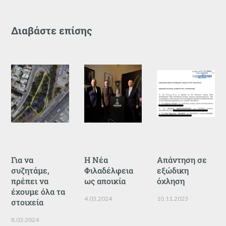
Διαβάστε επίσης
Για να
Η Νέα
Απάντηση σε
συζητάμε,
Φιλαδέλφεια
εξώδικη
πρέπει να
ως αποικία
όχληση
έχουμε όλα τα
4.03.2024
10.11.2023
στοιχεία
8.03.2024