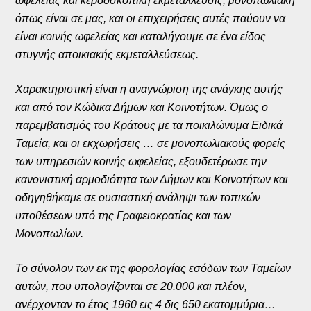
ωφελείας και κερδοσκοπική εκμετάλλευσις, μονοπωλιακή
όπως είναι σε μας, και οι επιχειρήσεις αυτές παύουν να
είναι κοινής ωφελείας και καταλήγουμε σε ένα είδος
στυγνής αποικιακής εκμεταλλεύσεως.
Χαρακτηριστική είναι η αναγνώριση της ανάγκης αυτής
και από τον Κώδικα Δήμων και Κοινοτήτων. Όμως ο
παρεμβατισμός του Κράτους με τα ποικιλώνυμα Ειδικά
Ταμεία, και οι εκχωρήσεις … σε μονοπωλιακούς φορείς
των υπηρεσιών κοινής ωφελείας, εξουδετέρωσε την
κανονιστική αρμοδιότητα των Δήμων και Κοινοτήτων και
οδηγηθήκαμε σε ουσιαστική ανάληψι των τοπικών
υποθέσεων υπό της Γραφειοκρατίας και των
Μονοπωλίων.
Το σύνολον των εκ της φορολογίας εσόδων των Ταμείων
αυτών, που υπολογίζονται σε 20.000 και πλέον,
ανέρχονταν το έτος 1960 εις 4 δις 650 εκατομμύρια…