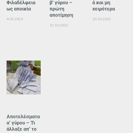
Φιλαδέλφεια
β’ γύρου –
ά και μη
ως αποικία
πρώτη
χειρότερα
αποτίμηση
4.03.2024
10.10.2023
15.10.2023
Αποτελέσματα
α’ γύρου – Τι
άλλαξε απ’ το