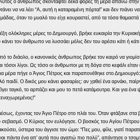
 Αυτός ο άνθρωπος σκοντάφτει δέκα φορές τη μέρα απάνω στην 
φτάνει να να λέει “Α, αυτή η καταραμένη πόρτα!” και δεν πιάνει 
δομάδας, όταν το μυαλό του είχε κουραστεί, από τα τόσα θαμασ
 έξη ολόκληρες μέρες το Δημιουργό, βρήκε ευκαιρία την Κυριακ
κάνει τον άνθρωπο να λυσσάει μόλις δεν του αρέσει κάτι ή κάτι 
πό το διάολο, ο κανονικός άνθρωπος βρήκε τον καιρό να γιομίσει
αι τόσοι λίγοι. Ως τόσο οι άνθρωποι με τη δόγα στο κεφάλι είτα
ια μέρα πήγε ο Άγιος Πέτρος και παραπονέθηκε στο Δημιουργό: “
ό παιδί. Ο δικός μου κάνει φασαρίες: αν χαθεί ένα αρνάκι, παίρν
γει ταγκό, το αρπάζει και μου το πετά κατάμουτρα. Και για ένα
στεναχωρεμένος!”
έσως, έχοντας τον Άγιο Πέτρο στο πλάι του. Όταν φτάξανε στα
λύ σεβασμό. Ο Κύριος τον ευλόγησε. Ο βοσκός του Αγίου Πέτρου
ούσει, ύστερα του άγγισε τον ώμο: “Πες μου, φίλε, γιατί παρατά
 είναι πάντα ένα απ’ αυτά που αγαπώ πιο πολύ”, απάντησε ο τσ