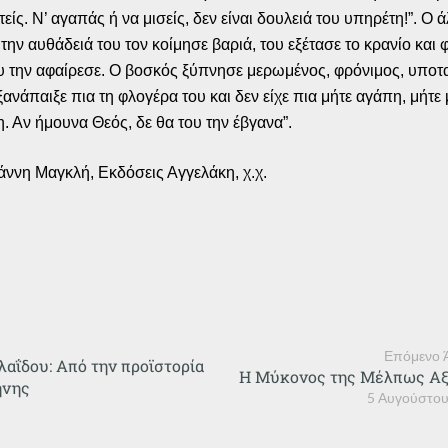
ίς. Ν’ αγαπάς ή να μισείς, δεν είναι δουλειά του υπηρέτη!”. Ο ά
ν αυθάδειά του τον κοίμησε βαριά, του εξέτασε το κρανίο και φ
του την αφαίρεσε. Ο βοσκός ξύπνησε μερωμένος, φρόνιμος, υποτ
ξανάπαιξε πια τη φλογέρα του και δεν είχε πια μήτε αγάπη, μήτε
. Αν ήμουνα Θεός, δε θα του την έβγανα”.
άννη Μαγκλή, Εκδόσεις Αγγελάκη, χ.χ.
Επόμενο 
λαΐδου: Από την προϊστορία
Η Μύκονος της Μέλπως Αξ
ήνης
5 Αυγούστου