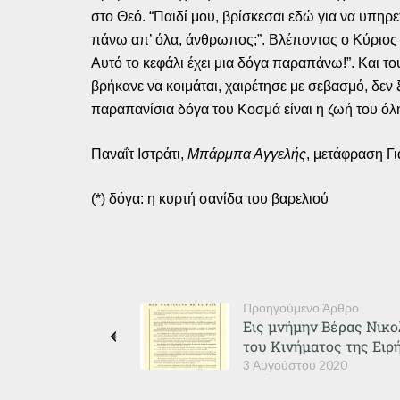
στο Θεό. “Παιδί μου, βρίσκεσαι εδώ για να υπηρετε
πάνω απ’ όλα, άνθρωπος;”. Βλέποντας ο Κύριος τη
Αυτό το κεφάλι έχει μια δόγα παραπάνω!”. Και 
βρήκανε να κοιμάται, χαιρέτησε με σεβασμό, δεν 
παραπανίσια δόγα του Κοσμά είναι η ζωή του όλη
Παναΐτ Ιστράτι,
Μπάρμπα Αγγελής
, μετάφραση Γι
(*) δόγα: η κυρτή σανίδα του βαρελιού
Προηγούμενο Άρθρο
Εις μνήμην Βέρας Νικο
του Κινήματος της Ειρ
3 Αυγούστου 2020