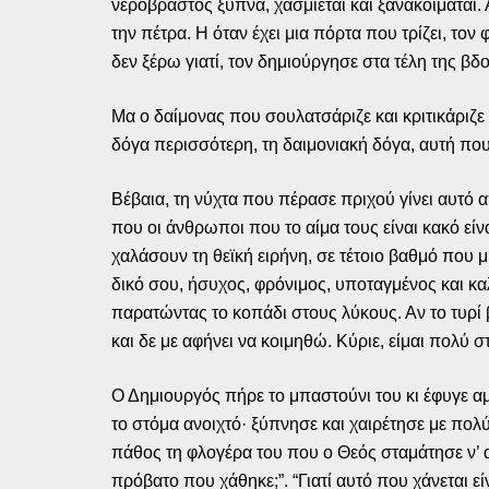
νερόβραστος ξυπνά, χασμιέται και ξανακοιμάται.
την πέτρα. Η όταν έχει μια πόρτα που τρίζει, τον 
δεν ξέρω γιατί, τον δημιούργησε στα τέλη της β
Μα ο δαίμονας που σουλατσάριζε και κριτικάριζε
δόγα περισσότερη, τη δαιμονιακή δόγα, αυτή που 
Βέβαια, τη νύχτα που πέρασε πριχού γίνει αυτό α
που οι άνθρωποι που το αίμα τους είναι κακό είν
χαλάσουν τη θεϊκή ειρήνη, σε τέτοιο βαθμό που μ
δικό σου, ήσυχος, φρόνιμος, υποταγμένος και καλ
παρατώντας το κοπάδι στους λύκους. Αν το τυρί β
και δε με αφήνει να κοιμηθώ. Κύριε, είμαι πολύ 
Ο Δημιουργός πήρε το μπαστούνι του κι έφυγε αμ
το στόμα ανοιχτό· ξύπνησε και χαιρέτησε με πο
πάθος τη φλογέρα του που ο Θεός σταμάτησε ν’ ακ
πρόβατο που χάθηκε;”. “Γιατί αυτό που χάνεται