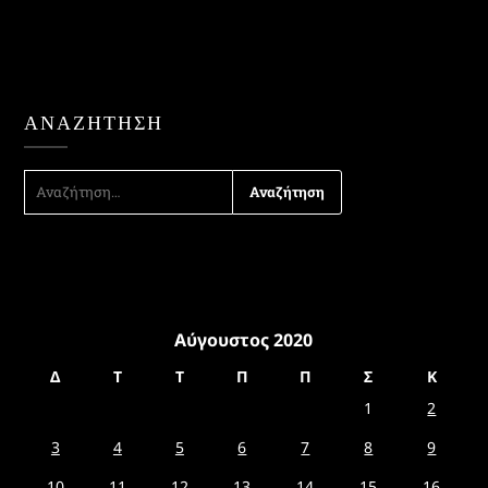
ΑΝΑΖΉΤΗΣΗ
ΑΝΑΖΉΤΗΣΗ
ΓΙΑ:
Αύγουστος 2020
Δ
Τ
Τ
Π
Π
Σ
Κ
1
2
3
4
5
6
7
8
9
10
11
12
13
14
15
16