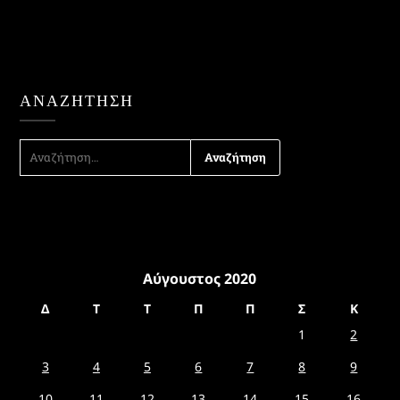
ΑΝΑΖΉΤΗΣΗ
ΑΝΑΖΉΤΗΣΗ
ΓΙΑ:
Αύγουστος 2020
Δ
Τ
Τ
Π
Π
Σ
Κ
1
2
3
4
5
6
7
8
9
10
11
12
13
14
15
16