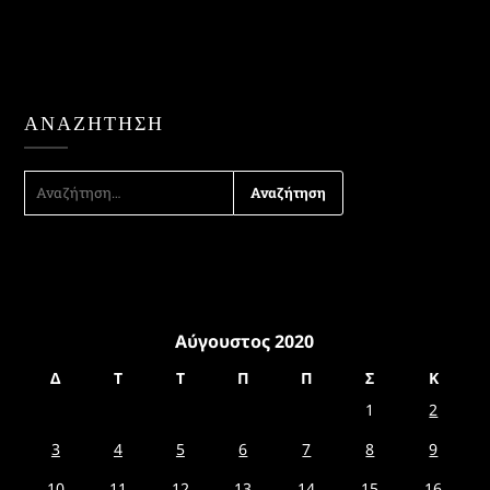
ΑΝΑΖΉΤΗΣΗ
ΑΝΑΖΉΤΗΣΗ
ΓΙΑ:
Αύγουστος 2020
Δ
Τ
Τ
Π
Π
Σ
Κ
1
2
3
4
5
6
7
8
9
10
11
12
13
14
15
16