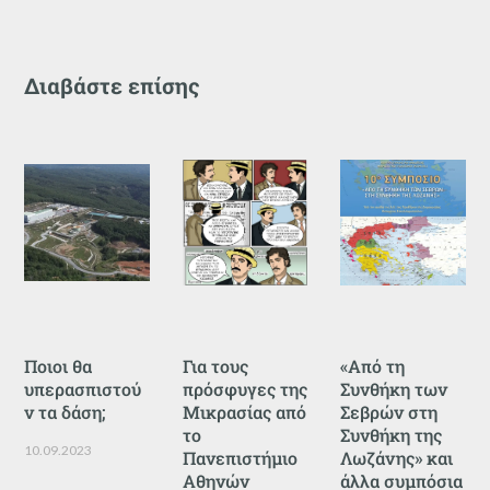
Διαβάστε επίσης
Ποιοι θα
Για τους
«Από τη
υπερασπιστού
πρόσφυγες της
Συνθήκη των
ν τα δάση;
Μικρασίας από
Σεβρών στη
το
Συνθήκη της
10.09.2023
Πανεπιστήμιο
Λωζάνης» και
Αθηνών
άλλα συμπόσια