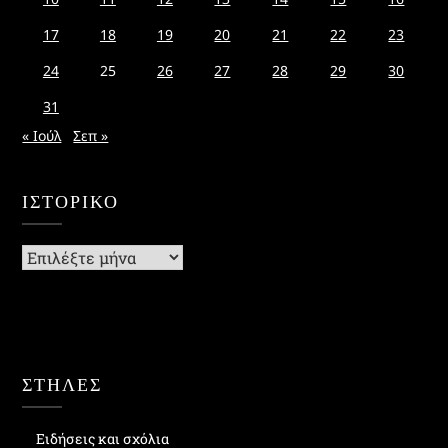
17
18
19
20
21
22
23
24
25
26
27
28
29
30
31
« Ιούλ
Σεπ »
ΙΣΤΟΡΙΚΌ
Ιστορικό
ΣΤΗΛΕΣ
Ειδήσεις και σχόλια