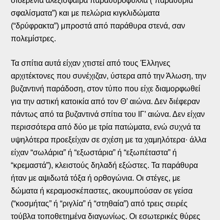
σιδερένια αλεξίσφαιρα παραθυρόφυλλα (“παραθύρια
σφαλίσματα”) και με πελώρια κιγκλιδώματα
(“δρύφρακτα”) μπροστά από παράθυρα στενά, σαν
πολεμίστρες.
Τα σπίτια αυτά είχαν χτιστεί από τους Έλληνες
αρχιτέκτονες που συνέχιζαν, ύστερα από την Άλωση, την
βυζαντινή παράδοση, στον τύπο που είχε διαμορφωθεί
για την αστική κατοικία από τον Θ’ αιώνα. Δεν διέφεραν
πάντως από τα βυζαντινά σπίτια του ΙΓ’ αιώνα. Δεν είχαν
περισσότερα από δύο με τρία πατώματα, ενώ συχνά τα
υψηλότερα προεξείχαν σε σχέση με τα χαμηλότερα· άλλα
είχαν “σωλάρια” ή “εξωστάρια” ή “εξωπέταστα” ή
“κρεμαστά”), κλειστούς δηλαδή εξώστες. Τα παράθυρα
ήταν με αψιδωτά τόξα ή ορθογώνια. Οι στέγες, με
δώματα ή κεραμοσκέπαστες, ακουμπούσαν σε γείσα
(“κοσμήτας” ή “ριγλία” ή “στηθαία”) από τρεις σειρές
τούβλα τοποθετημένα διαγωνίως. Οι εσωτερικές θύρες