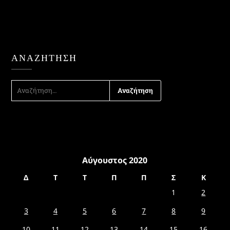
ΑΝΑΖΉΤΗΣΗ
ΑΝΑΖΉΤΗΣΗ
ΓΙΑ:
Αύγουστος 2020
Δ
Τ
Τ
Π
Π
Σ
Κ
1
2
3
4
5
6
7
8
9
10
11
12
13
14
15
16