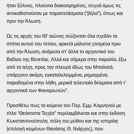
ήταν ξύλινες, πλούσια διακοσμημένες, συχνά όμως τις
αντικαθιστούσαν με παραπετάσματα (“βήλα”), όπως και
πριν την Άλωση.
Ως τις αρχές του ΙΘ’ αιώνος σώζονταν όλα σχεδόν τα
σπίτια αυτού του τύπου, αρκετά μάλιστα χτισμένα πριν
από την Άλωση, ανάμεσα στ’ άλλα το αρχοντικό του
Βαΐλου της Βενετίας. Αλλά και σήμερα στην παραλία, έξω
από τα τείχη, προς την πλευρά ιδίως του Μπαλατά,
υπάρχουν ακόμη, εγκαταλελειμμένα, ρημαγμένα,
παραδομένα στην λήθη, μερικά τελευταία δείγματα από τ’
αρχοντικά των Φαναριωτών”.
Προσθέτω πως το κείμενο του Περ. Εμμ. Κομνηνού με
τίτλο “Θεόκτιστα Τειχέα” περιλαμβάνεται και στην έκδοση
Κωνσταντινούπολη, πόλη του μύθου και της ιστορίας
(επιλογή κειμένων Θανάσης Θ. Νιάρχος), που