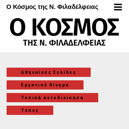
Μετάβαση
Ο Κόσμος της Ν. Φιλαδέλφειας
στο
περιεχόμενο
Αθηναϊκές Σελίδες
Εργατικό Κίνημα
Τοπική αυτοδιοίκηση
Τύπος