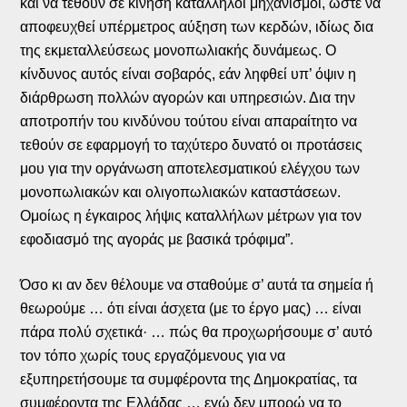
και να τεθούν σε κίνηση κατάλληλοι μηχανισμοί, ώστε να
αποφευχθεί υπέρμετρος αύξηση των κερδών, ιδίως δια
της εκμεταλλεύσεως μονοπωλιακής δυνάμεως. Ο
κίνδυνος αυτός είναι σοβαρός, εάν ληφθεί υπ’ όψιν η
διάρθρωση πολλών αγορών και υπηρεσιών. Δια την
αποτροπήν του κινδύνου τούτου είναι απαραίτητο να
τεθούν σε εφαρμογή το ταχύτερο δυνατό οι προτάσεις
μου για την οργάνωση αποτελεσματικού ελέγχου των
μονοπωλιακών και ολιγοπωλιακών καταστάσεων.
Ομοίως η έγκαιρος λήψις καταλλήλων μέτρων για τον
εφοδιασμό της αγοράς με βασικά τρόφιμα”.
Όσο κι αν δεν θέλουμε να σταθούμε σ’ αυτά τα σημεία ή
θεωρούμε … ότι είναι άσχετα (με το έργο μας) … είναι
πάρα πολύ σχετικά· … πώς θα προχωρήσουμε σ’ αυτό
τον τόπο χωρίς τους εργαζόμενους για να
εξυπηρετήσουμε τα συμφέροντα της Δημοκρατίας, τα
συμφέροντα της Ελλάδας … εγώ δεν μπορώ να το