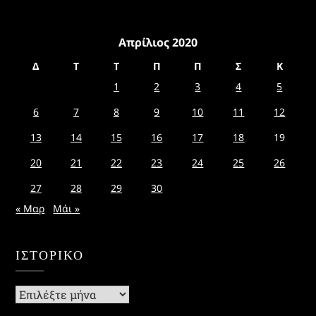
Απρίλιος 2020
Δ
Τ
Τ
Π
Π
Σ
Κ
1
2
3
4
5
6
7
8
9
10
11
12
13
14
15
16
17
18
19
20
21
22
23
24
25
26
27
28
29
30
« Μαρ
Μάι »
ΙΣΤΟΡΙΚΌ
Ιστορικό