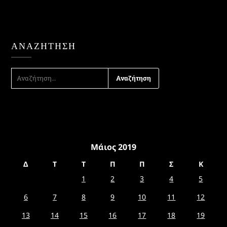
ΑΝΑΖΉΤΗΣΗ
ΑΝΑΖΉΤΗΣΗ
ΓΙΑ:
Μάιος 2019
Δ
Τ
Τ
Π
Π
Σ
Κ
1
2
3
4
5
6
7
8
9
10
11
12
13
14
15
16
17
18
19