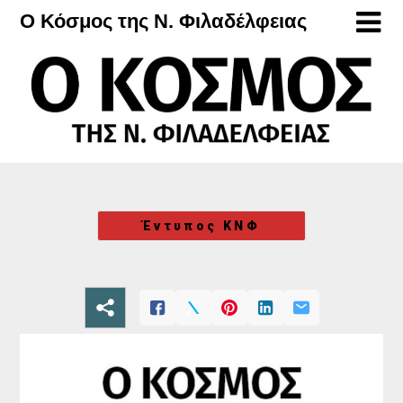
Μετάβαση
Ο Κόσμος της Ν. Φιλαδέλφειας
στο
περιεχόμενο
Έντυπος ΚΝΦ