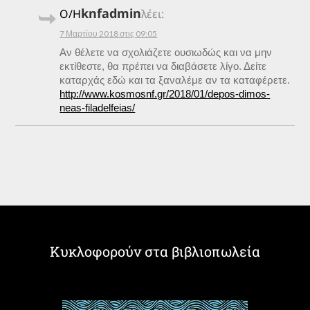
knfadmin
Ο/Η
λέει:
7 Μαρτίου 2018 στις 09:05
Αν θέλετε να σχολιάζετε ουσιωδώς και να μην
εκτίθεστε, θα πρέπει να διαβάσετε λίγο. Δείτε
καταρχάς εδώ και τα ξαναλέμε αν τα καταφέρετε.
http://www.kosmosnf.gr/2018/01/depos-dimos-
neas-filadelfeias/
Κυκλοφορούν στα βιβλιοπωλεία