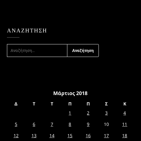
ΑΝΑΖΉΤΗΣΗ
ΑΝΑΖΉΤΗΣΗ
ΓΙΑ:
Μάρτιος 2018
Δ
Τ
Τ
Π
Π
Σ
Κ
1
2
3
4
5
6
7
8
9
10
11
12
13
14
15
16
17
18