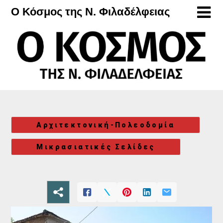
Μετάβαση
Ο Κόσμος της Ν. Φιλαδέλφειας
στο
περιεχόμενο
Αρχιτεκτονική-Πολεοδομία
Μικρασιατικές Σελίδες