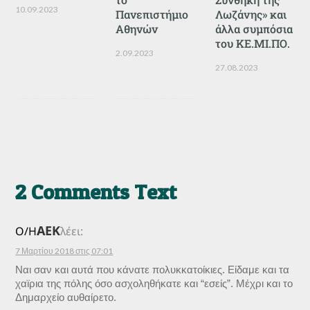
10.09.2023
Πανεπιστήμιο
Λωζάνης» και
Αθηνών
άλλα συμπόσια
του ΚΕ.ΜΙ.ΠΟ.
2.09.2023
27.08.2023
2 Comments Text
ΑΕΚ
Ο/Η
λέει:
7 Μαρτίου 2018 στις 07:01
Ναι σαν και αυτά που κάνατε πολυκκατοίκιες. Είδαμε και τα
χαϊρια της πόλης όσο ασχοληθήκατε και “εσείς”. Μέχρι και το
Δημαρχείο αυθαίρετο.