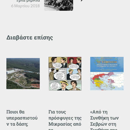
6 Μαρτίου 2018
Διαβάστε επίσης
Ποιοι θα
Για τους
«Από τη
υπερασπιστού
πρόσφυγες της
Συνθήκη των
ν τα δάση;
Μικρασίας από
Σεβρών στη
το
Συνθήκη της