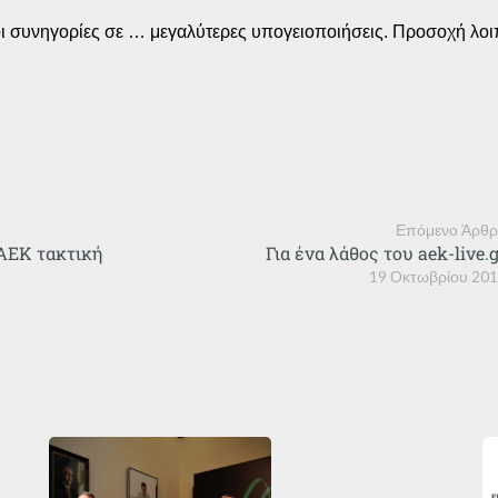
 οι συνηγορίες σε … μεγαλύτερες υπογειοποιήσεις. Προσοχή λοι
Επόμενο Άρθ
 ΑΕΚ τακτική
Για ένα λάθος του aek-live.
19 Οκτωβρίου 20