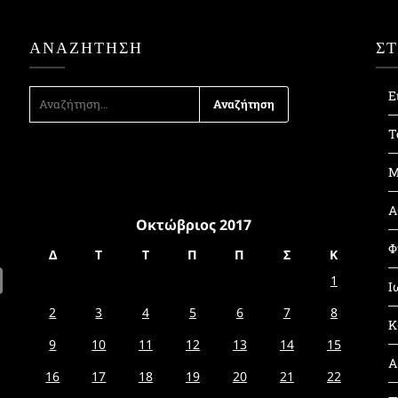
ΑΝΑΖΉΤΗΣΗ
Σ
ΑΝΑΖΉΤΗΣΗ
Ε
ΓΙΑ:
Τ
Μ
Α
Οκτώβριος 2017
Φ
Δ
Τ
Τ
Π
Π
Σ
Κ
1
Ι
2
3
4
5
6
7
8
Κ
9
10
11
12
13
14
15
Α
16
17
18
19
20
21
22