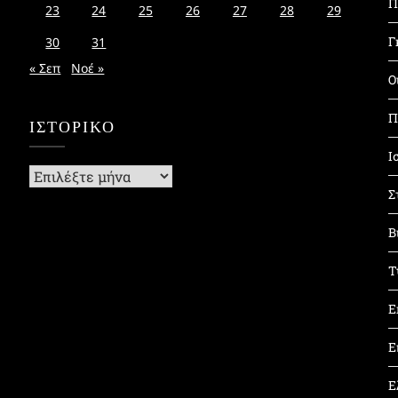
Π
23
24
25
26
27
28
29
Γ
30
31
« Σεπ
Νοέ »
Ο
Π
ΙΣΤΟΡΙΚΌ
Ι
Ιστορικό
Σ
Β
Τ
Ε
Ε
Ε