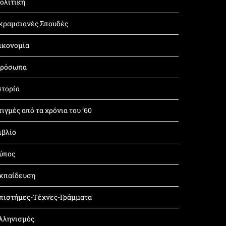
ολιτική
κραμσιανές Σπουδές
ικονομία
ρόσωπα
στορία
τιγμές από τα χρόνια του ’60
ιβλίο
ύπος
κπαίδευση
πιστήμες-Τέχνες-Γράμματα
λληνισμός