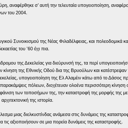
ούρη, αναφέρθηκε σ’ αυτή την τελευταία υπογειοποίηση, αναφέρ
ων του 2004.
γικού Συνοικισμού της Νέας Φιλαδέλφειας, και πολεοδομικά και
καετίας του ’60 όχι πια.
ρομου της Δεκελείας για διεύρυνσή της, τα περί υπογειοποιήσ
ν κίνηση της Εθνικής Οδού δια της Βρυούλων και κατέστρεψαν τ
 Δεκελείας, υπογειοποίηση της Ελ Αλαμέιν κάτω από το Δάσος 
αρακάμψεις πόλεων, διοχέτευαν ολοένα περισσότερη κίνηση σ
αφάνιση των τοποσήμων της, την καταστροφή της μορφής της μ
αρχιτεκτονική της ιστορία.
λεσμα μιας διελκυστίνδας ανάμεσα στις δυνάμεις της καταστρο
α τις αξιοποιήσουν σε μια πορεία δυνάμεις της καταστροφής.