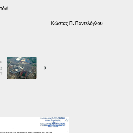
πόν!
Κώστας Π. Παντελόγλου
ρο
gr
17