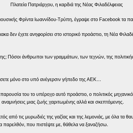
Πλατεία Πατριάρχου, η καρδιά της Νέας Φιλαδέλφειας
 μουσικής Φρίντα Ιωαννίδου-Τρύπη, έγραψε στο Facebook τα π
κα δεν έχετε ανηφορίσει στο ιστορικό προάστιο, τη Νέα Φιλαδέλ
ης; Πόσοι άνθρωποι των γραμμάτων, των τεχνών, της πολιτικής 
τιάσετε μόνο στο υπό ανέγερσιν γήπεδο της ΑΕΚ…
ν παρουσία του το υπέροχο αυτό προάστιο, ο πολιτικός μηχανι
ς αναμνήσεις μιας ζωής χαριτωμένης αλλά και σκεπτόμενης.
ός από τις μυρωδιές της γαζίας και της λεμονιάς, με όλα τα θ
ένα παρελθόν, που πιστέψτε με, θάθελα να ξαναζήσω.