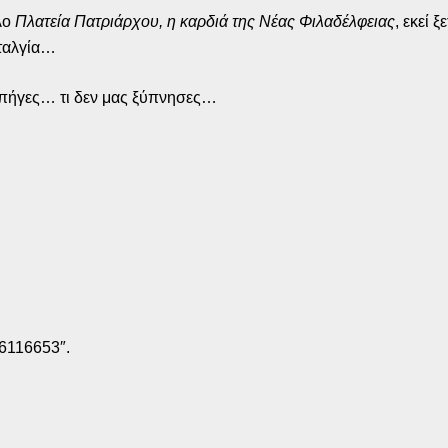
λο
Πλατεία Πατριάρχου, η καρδιά της Νέας Φιλαδέλφειας
, εκεί 
σταλγία…
πήγες… τι δεν μας ξύπνησες…
76116653″.