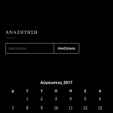
ΑΝΑΖΉΤΗΣΗ
ΑΝΑΖΉΤΗΣΗ
ΓΙΑ:
Αύγουστος 2017
Δ
Τ
Τ
Π
Π
Σ
Κ
1
2
3
4
5
6
7
8
9
10
11
12
13