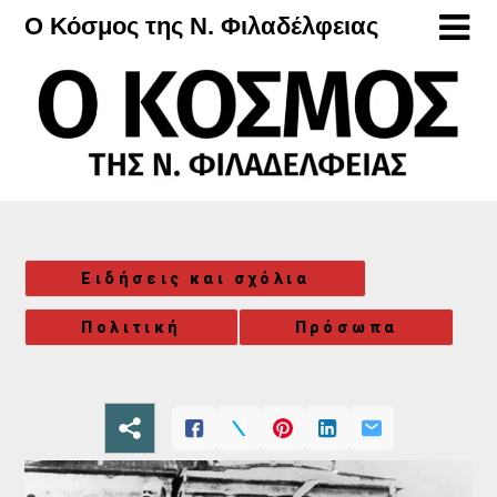
Μετάβαση
Ο Κόσμος της Ν. Φιλαδέλφειας
στο
περιεχόμενο
Ειδήσεις και σχόλια
Πολιτική
Πρόσωπα