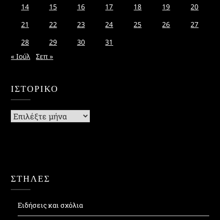
14
15
16
17
18
19
20
21
22
23
24
25
26
27
28
29
30
31
« Ιούλ
Σεπ »
ΙΣΤΟΡΙΚΌ
Ιστορικό
ΣΤΗΛΕΣ
Ειδήσεις και σχόλια