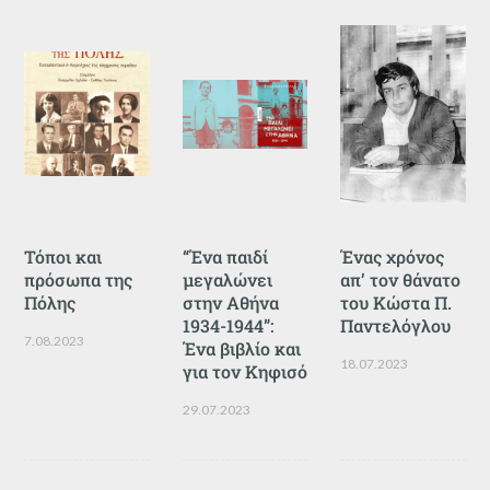
Τόποι και
“Ένα παιδί
Ένας χρόνος
πρόσωπα της
μεγαλώνει
απ’ τον θάνατο
Πόλης
στην Αθήνα
του Κώστα Π.
1934-1944”:
Παντελόγλου
7.08.2023
Ένα βιβλίο και
18.07.2023
για τον Κηφισό
29.07.2023