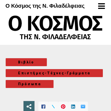
Μετάβαση
Ο Κόσμος της Ν. Φιλαδέλφειας
στο
περιεχόμενο
Βιβλίο
Επιστήμες-Τέχνες-Γράμματα
Πρόσωπα