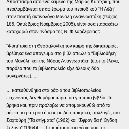
Απόσπασμα από ένα κείμενο της Μαρίας Κυρτζάκη, που
περιλαμβάνεται σε αφιέρωμα του περιοδικού “Η Λέξη”
στον ποιητή-ακτινολόγο Μανόλη Αναγνωστάκη (τεύχος
186, Οκτώβριος Νοέμβριος 2005), είναι όσα παρακάτω
καταχωρώ στον “Κόσμο της Ν. Φιλαδέλφειας”:
“Φοιτήτρια στη Θεσσαλονίκη τον καιρό της δικτατορίας,
βρέθηκα ένα απόγευμα στο βιβλιοπωλείο “Βιβλιοθήκη”
του Μανόλη και της Νόρας Αναγνωστάκη (έτσι το έλεγα,
παρόλο που το βιβλιοπωλείο είχε άλλους δύο
συνεργάτες). …
… κατευθύνθηκα στα ράφια του βιβλιοπωλείου
ψάχνοντας δεν θυμάμαι τώρα πια για ποια βιβλία. Τα
βρήκα και, πριν προλάβω να απομακρυνθώ από τα
ράφια, το μάτι μου έπεσε σε δύο ποιητικές συλλογές του
Σαχτούρη [“Τα στίγματα” (1962) και “Σφραγίδα ή Όγδοη
Σελήνη” (1964)] … Τις κράτησα στα χέρια μου, τις