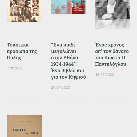
Τόποι και
“Ένα παιδί
Ένας χρόνος
πρόσωπα της
μεγαλώνει
απ’ τον θάνατο
Πόλης
στην Αθήνα
του Κώστα Π.
1934-1944”:
Παντελόγλου
7.08.2023
Ένα βιβλίο και
18.07.2023
για τον Κηφισό
29.07.2023