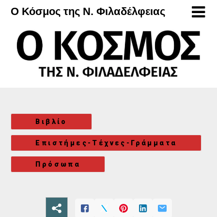
Μετάβαση
Ο Κόσμος της Ν. Φιλαδέλφειας
στο
περιεχόμενο
Βιβλίο
Επιστήμες-Τέχνες-Γράμματα
Πρόσωπα