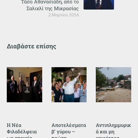
Τάσο Αθανασιάδη, από το
Σαλιχλί της Μικρασίας
2 Μαρτίου 2016
Διαβάστε επίσης
Η Νέα
Αποτελέσματα
Αντιπλημμυρικ
Φιλαδέλφεια
β’ γύρου –
ά και μη
ως αποικία
πρώτη
χειρότερα