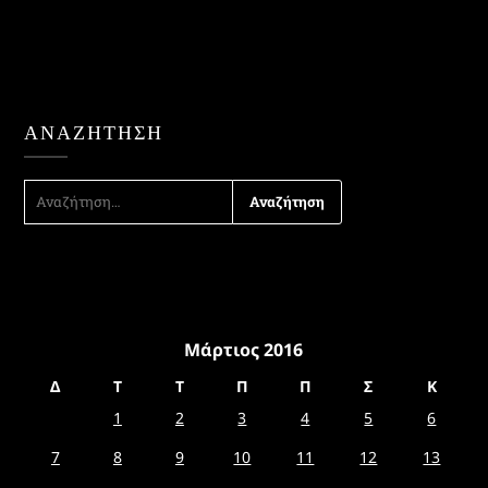
ΑΝΑΖΉΤΗΣΗ
ΑΝΑΖΉΤΗΣΗ
ΓΙΑ:
Μάρτιος 2016
Δ
Τ
Τ
Π
Π
Σ
Κ
1
2
3
4
5
6
7
8
9
10
11
12
13