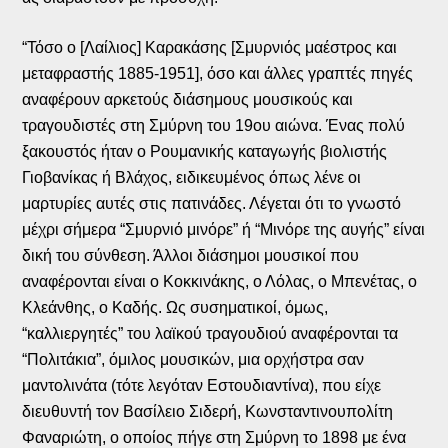
“Τόσο ο [Λαίλιος] Καρακάσης [Σμυρνιός μαέστρος και
μεταφραστής 1885-1951], όσο και άλλες γραπτές πηγές
αναφέρουν αρκετούς διάσημους μουσικούς και
τραγουδιστές στη Σμύρνη του 19ου αιώνα. Ένας πολύ
ξακουστός ήταν ο Ρουμανικής καταγωγής βιολιστής
Γιοβανίκας ή Βλάχος, ειδικευμένος όπως λένε οι
μαρτυρίες αυτές στις πατινάδες. Λέγεται ότι το γνωστό
μέχρι σήμερα “Σμυρνιό μινόρε” ή “Μινόρε της αυγής” είναι
δική του σύνθεση. Άλλοι διάσημοι μουσικοί που
αναφέρονται είναι ο Κοκκινάκης, ο Λόλας, ο Μπενέτας, ο
Κλεάνθης, ο Καδής. Ως συσηματικοί, όμως,
“καλλιεργητές” του λαϊκού τραγουδιού αναφέρονται τα
“Πολιτάκια”, όμιλος μουσικών, μια ορχήστρα σαν
μαντολινάτα (τότε λεγόταν Εστουδιαντίνα), που είχε
διευθυντή τον Βασίλειο Σιδερή, Κωνσταντινουπολίτη
Φαναριώτη, ο οποίος πήγε στη Σμύρνη το 1898 με ένα