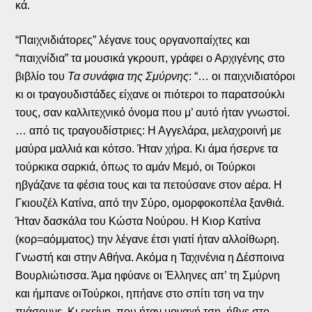
κά.
“
Παιχνιδιάτορες” λέγανε τους οργανοπαίχτες και
“παιχνίδια” τα μουσικά γκρουπ, γράφει ο Αρχιγένης στο
βιβλίο του
Τα συνάφια της Σμύρνης
: “… οι παιχνιδιατόροι
κι οι τραγουδιστάδες είχανε οι πιότεροι το παρατσούκλι
τους, σαν καλλιτεχνικό όνομα που μ’ αυτό ήταν γνωστοί.
… από τις τραγουδίστριες: Η Αγγελάρα, μελαχροινή με
μαύρα μαλλιά και κότσο. Ήταν χήρα. Κι άμα ήσερνε τα
τούρκικα σαρκιά, όπως το αμάν Μεμό, οι Τούρκοι
ηβγάζανε τα φέσια τους και τα πετούσανε στον αέρα. Η
Γκιουζέλ Κατίνα, από την Σύρο, ομορφοκοπέλα ξανθιά.
Ήταν δασκάλα του Κώστα Νούρου. Η Κιορ Κατίνα
(κορ=αόμματος) την λέγανε έτσι γιατί ήταν αλλοίθωρη.
Γνωστή και στην Αθήνα. Ακόμα η Ταχινένια η Δέσποινα
Βουρλιώτισσα. Άμα ηφύανε οι Έλληνες απ’ τη Σμύρνη
και ήμπανε οιΤούρκοι, ηπήανε στο σπίτι τση να την
πιάσουνε. Κι εκείνη, που ήταν μοναχή τση, ήβγε στο