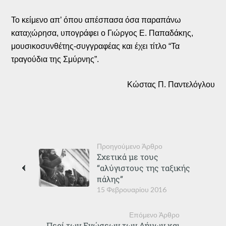
Το κείμενο απ’ όπου απέσπασα όσα παραπάνω
καταχώρησα, υπογράφει ο Γιώργος Ε. Παπαδάκης,
μουσικοσυνθέτης-συγγραφέας και έχει τίτλο “Τα
τραγούδια της Σμύρνης”.
Κώστας Π. Παντελόγλου
Προηγούμενο Άρθρο
Σχετικά με τους
“αλύγιστους της ταξικής
πάλης”
15 Φεβρουαρίου 2016
Επόμενο Άρθρο
Περί των Ενώσεων των Δήμων και