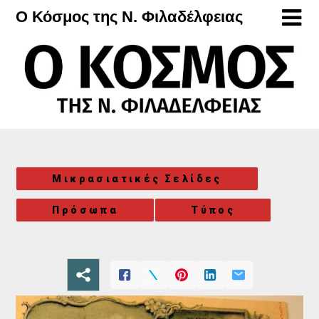
Μετάβαση
Ο Κόσμος της Ν. Φιλαδέλφειας
στο
περιεχόμενο
Μικρασιατικές Σελίδες
Πρόσωπα
Τύπος