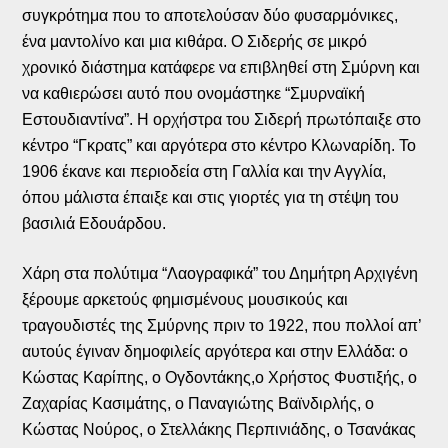
συγκρότημα που το αποτελούσαν δύο φυσαρμόνικες,
ένα μαντολίνο και μια κιθάρα. Ο Σιδερής σε μικρό
χρονικό διάστημα κατάφερε να επιβληθεί στη Σμύρνη και
να καθιερώσει αυτό που ονομάστηκε “Σμυρναϊκή
Εστουδιαντίνα”. Η ορχήστρα του Σιδερή πρωτόπαιξε στο
κέντρο “Γκρατς” και αργότερα στο κέντρο Κλωναρίδη. Το
1906 έκανε και περιοδεία στη Γαλλία και την Αγγλία,
όπου μάλιστα έπαιξε και στις γιορτές για τη στέψη του
βασιλιά Εδουάρδου.
Χάρη στα πολύτιμα “Λαογραφικά” του Δημήτρη Αρχιγένη
ξέρουμε αρκετούς φημισμένους μουσικούς και
τραγουδιστές της Σμύρνης πριν το 1922, που πολλοί απ’
αυτούς έγιναν δημοφιλείς αργότερα και στην Ελλάδα: ο
Κώστας Καρίπης, ο Ογδοντάκης,ο Χρήστος Φυστιξής, ο
Ζαχαρίας Κασιμάτης, ο Παναγιώτης Βαϊνδιρλής, ο
Κώστας Νούρος, ο Στελλάκης Περπινιάδης, ο Τσανάκας