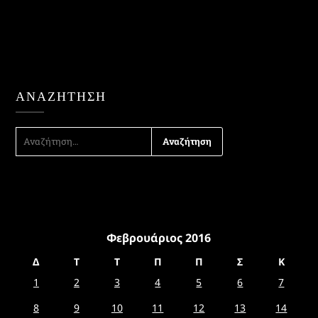
ΑΝΑΖΉΤΗΣΗ
ΑΝΑΖΉΤΗΣΗ
ΓΙΑ:
Φεβρουάριος 2016
Δ
Τ
Τ
Π
Π
Σ
Κ
1
2
3
4
5
6
7
8
9
10
11
12
13
14