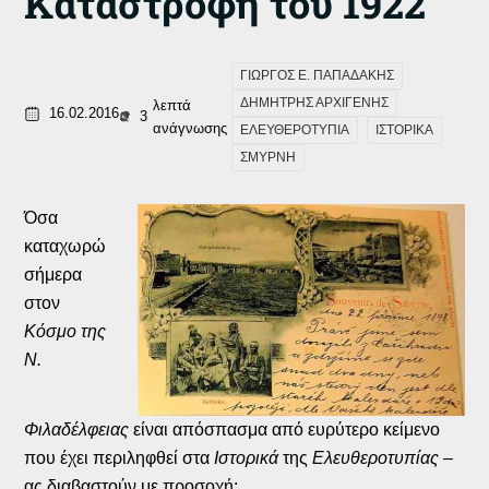
Καταστροφή του 1922
ΓΙΩΡΓΟΣ Ε. ΠΑΠΑΔΑΚΗΣ
ΔΗΜΗΤΡΗΣ ΑΡΧΙΓΕΝΗΣ
λεπτά
16.02.2016
3
ανάγνωσης
ΕΛΕΥΘΕΡΟΤΥΠΙΑ
ΙΣΤΟΡΙΚΑ
ΣΜΥΡΝΗ
Όσα
καταχωρώ
σήμερα
στον
Κόσμο της
Ν.
Φιλαδέλφειας
είναι απόσπασμα από ευρύτερο κείμενο
που έχει περιληφθεί στα
Ιστορικά
της
Ελευθεροτυπίας
–
ας διαβαστούν με προσοχή: