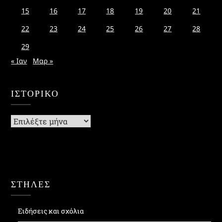
15
16
17
18
19
20
21
22
23
24
25
26
27
28
29
« Ιαν
Μαρ »
ΙΣΤΟΡΙΚΌ
Ιστορικό
ΣΤΗΛΕΣ
Ειδήσεις και σχόλια