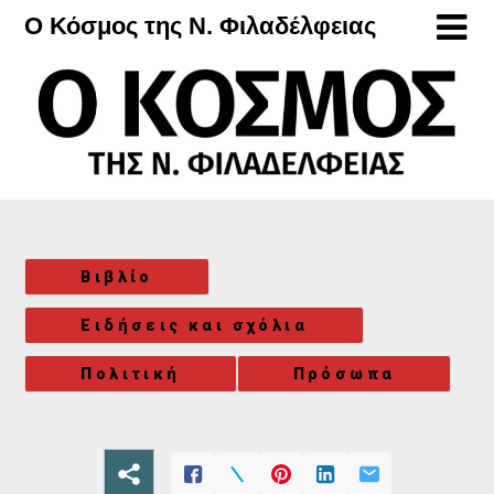
Μετάβαση
Ο Κόσμος της Ν. Φιλαδέλφειας
στο
περιεχόμενο
Βιβλίο
Ειδήσεις και σχόλια
Πολιτική
Πρόσωπα