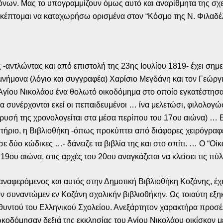
ρόνων. Μας το υπογραμμίζουν όμως αυτό και αναρίθμητα της σχ
σκέπτομαι να καταχωρήσω ορισμένα στον “Κόσμο της Ν. Φιλαδέλ
-αντλώντας και από επιστολή της 23ης Ιουλίου 1819- έχει σημε
μνήμονα (λόγιο και συγγραφέα) Χαρίσιο Μεγδάνη και τον Γεώργ
Αγίου Νικολάου ένα θολωτό οικοδόμημα στο οποίο εγκατέστησαν 
 συνέρχονται εκεί οι πεπαιδευμένοι … ίνα μελετώσι, φιλολογώσ
ίδρυσή της χρονολογείται στα μέσα περίπου του 17ου αιώνα) …
ήριο, η Βιβλιοθήκη -όπως προκύπτει από διάφορες χειρόγραφε
 δύο κώδικες …- δάνειζε τα βιβλία της και στο σπίτι. … Ο “Οί
19ου αιώνα, στις αρχές του 20ου αναγκάζεται να κλείσει τις πύλ
ναφερόμενος και αυτός στην Δημοτική Βιβλιοθήκη Κοζάνης, έχει
 συναντώμεν εν Κοζάνη σχολικήν βιβλιοθήκην. Ως τοιαύτη εξη
θυντού του Ελληνικού Σχολείου. Ανεξάρτητον χαρακτήρα προσέλ
κοδόμησαν δεξιά της εκκλησίας του Αγίου Νικολάου οικίσκον μ