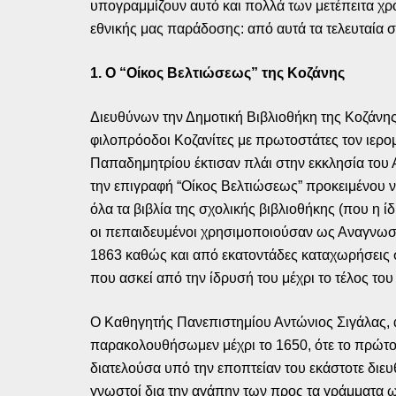
υπογραμμίζουν αυτό και πολλά των μετέπειτα χ
εθνικής μας παράδοσης: από αυτά τα τελευταία 
1. Ο “Οίκος Βελτιώσεως” της Κοζάνης
Διευθύνων την Δημοτική Βιβλιοθήκη της Κοζάνης 
φιλοπρόοδοι Κοζανίτες με πρωτοστάτες τον ιερο
Παπαδημητρίου έκτισαν πλάι στην εκκλησία του 
την επιγραφή “Οίκος Βελτιώσεως” προκειμένου να
όλα τα βιβλία της σχολικής βιβλιοθήκης (που η 
οι πεπαιδευμένοι χρησιμοποιούσαν ως Αναγνωστ
1863 καθώς και από εκατοντάδες καταχωρήσεις σε
που ασκεί από την ίδρυσή του μέχρι το τέλος του 
Ο Καθηγητής Πανεπιστημίου Αντώνιος Σιγάλας, α
παρακολουθήσωμεν μέχρι το 1650, ότε το πρώτον
διατελούσα υπό την εποπτείαν του εκάστοτε διευ
γνωστοί δια την αγάπην των προς τα γράμματα ω