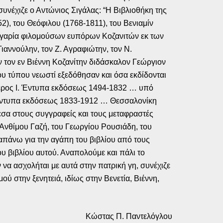
συνέχιζε ο Αντώνιος Σιγάλας: “Η Βιβλιοθήκη της
), του Θεόφιλου (1768-1811), του Βενιαμίν
υγγαρία φιλομούσων ευπόρων Κοζανιτών εκ των
ιαννούλην, τον Ζ. Αγραφιώτην, τον Ν.
ν τον εν Βιέννη Κοζανίτην διδάσκαλον Γεώργιον
του τύπου νεωστί εξεδόθησαν και όσα εκδίδονται
Μέρος Ι. Έντυπα εκδόσεως 1494-1832 … υπό
. Έντυπα εκδόσεως 1833-1912 … Θεσσαλονίκη
εσα στους συγγραφείς και τους μεταφραστές
Ανθίμου Γαζή, του Γεωργίου Ρουσιάδη, του
ραπάνω για την αγάπη του βιβλίου από τους
υ βιβλίου αυτού. Αναπολούμε και πάλι το
να ασχολήται με αυτά στην πατρική γη, συνέχιζε
ύ στην ξενητειά, ιδίως στην Βενετία, Βιέννη,
Κώστας Π. Παντελόγλου