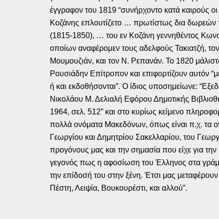
έγγραφον του 1819 “συνήρχοντο κατά καιρούς οι 
Κοζάνης επλουτίζετο … πρωτίστως δια δωρεών τω
(1815-1850), … του εν Κοζάνη γεννηθέντος Κων
οποίων αναφέρομεν τους αδελφούς Τακιατζή, τον 
Μουμουζιάν, και τον Ν. Ρεπανάν. Το 1820 μάλιστ
Ρουσιάδην Επίτροπον και επιφορτίζουν αυτόν “με
ή και εκδοθήσονται”. Ο ίδιος υποσημείωνε: “Ε
Νικολάου Μ. Δελιαλή Εφόρου Δημοτικής Βιβλιοθ
1964, σελ. 512” και στο κυρίως κείμενο πληροφ
πολλά ονόματα Μακεδόνων, όπως είναι π.χ. τα ο
Γεωργίου και Δημητρίου Σακελλαρίου, του Γεωργί
προγόνους μας και την σημασία που είχε για την
γεγονός πως η αφοσίωση του Έλληνος στα γράμμα
την επίδοσή του στην ξένη. Έτσι μας μεταφέρουν 
Πέστη, Λειψία, Βουκουρέστι, και αλλού”.