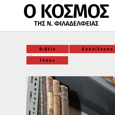
Μετάβαση
στο
περιεχόμενο
Βιβλίο
Εκπαίδευση
Τύπος