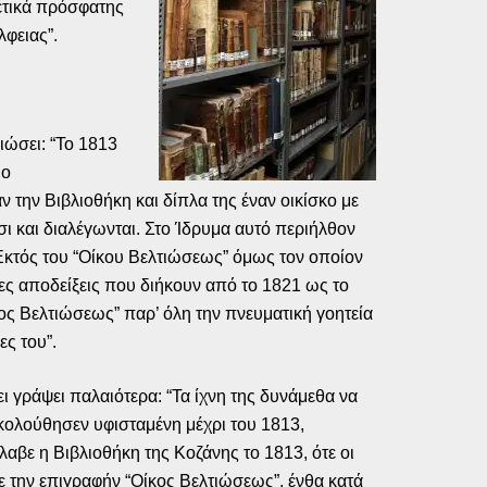
ετικά πρόσφατης
φειας”.
ιώσει: “Το 1813
ιο
την Βιβλιοθήκη και δίπλα της έναν οικίσκο με
ι και διαλέγωνται. Στο Ίδρυμα αυτό περιήλθον
 Εκτός του “Οίκου Βελτιώσεως” όμως τον οποίον
ς αποδείξεις που διήκουν από το 1821 ως το
κος Βελτιώσεως” παρ’ όλη την πνευματική γοητεία
ες του”.
 γράψει παλαιότερα: “Τα ίχνη της δυνάμεθα να
κολούθησεν υφισταμένη μέχρι του 1813,
αβε η Βιβλιοθήκη της Κοζάνης το 1813, ότε οι
ε την επιγραφήν “Οίκος Βελτιώσεως”, ένθα κατά