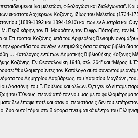
πεπαιδευμένοι ίνα μελετώσι, φιλολογώσι και διαλέγωνται”. Και 
ν εκάστοτε Αρχιερέων Κοζάνης, ιδίως του Μελετίου (1734-1752
σταντίου (1889-1892 και 1894-1910) και των εν Αυστρία και Ο
Μ. Περδικάρην, τον Π. Μουράτην, τον Ευφρ. Πόποβιτς, τον Μ. Γ
α οι Επίτροποι Κοζάνης μετά του Αρχιερέως Βενιαμίν ονομάζου
 την φροντίδα του συνάγειν επιμελώς όσα τα έτερα βιβλία δια 
ξεδόθη … Κατάλογος εντύπων Δημοτικής Βιβλιοθήκης Κοζάνης 
ήκης Κοζάνης, Εν Θεσσαλονίκη 1948, σελ. 264” και “Μέρος ΙΙ
ορούσε: “Φυλλομετρούντες τον Κατάλογο αυτό συναντούμε ανάμ
νόματα του Δημητρίου Δαρβάρεως, του Χαρισίου Μαγδάνη, του 
ου Λασσάνη, του Γ. Πούλιου και άλλων. Ό,τι γενικό είπαμε πα
 ζωή του Έθνους, περνά από τον νου μας με το φυλλομέτρημα το
τα δεν έπαψε ποτέ και όταν οι περιστάσεις δεν του επέτρεπαν 
οι δυο αυτοί τόμοι στα διάφορα πνευματικά κέντρα του Ελληνισμο