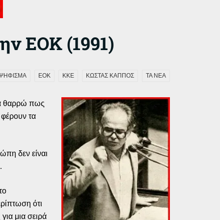
ην ΕΟΚ (1991)
ΨΗΦΙΣΜΑ
ΕΟΚ
ΚΚΕ
ΚΩΣΤΑΣ ΚΑΠΠΟΣ
ΤΑ ΝΕΑ
μα θαρρώ πως
 φέρουν τα
ώπη δεν είναι
…
το
ερίπτωση ότι
 για μια σειρά