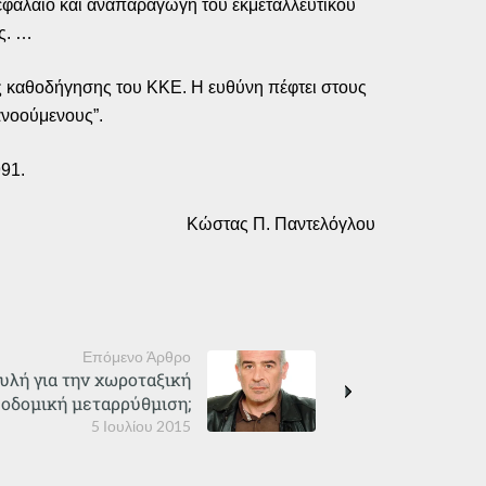
κεφάλαιο και αναπαραγωγή του εκμεταλλευτικού
ς. …
της καθοδήγησης του ΚΚΕ. Η ευθύνη πέφτει στους
ανοούμενους”.
991.
Κώστας Π. Παντελόγλου
Επόμενο Άρθρο
ουλή για την χωροταξική
εοδομική μεταρρύθμιση;
5 Ιουλίου 2015