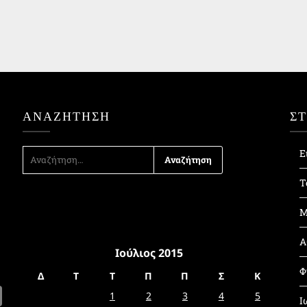
ΑΝΑΖΉΤΗΣΗ
Σ
ΑΝΑΖΉΤΗΣΗ
Ε
ΓΙΑ:
Τ
Μ
Α
Ιούλιος 2015
Φ
Δ
Τ
Τ
Π
Π
Σ
Κ
1
2
3
4
5
Ι