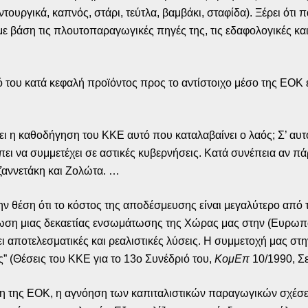
ργικά, καπνός, στάρι, τεύτλα, βαμβάκι, σταφίδα). Ξέρει ότι 
με βάση τις πλουτοπαραγωγικές πηγές της, τις εδαφολογικές κα
ό του κατά κεφαλή προϊόντος προς το αντίστοιχο μέσο της ΕΟΚ
ει η καθοδήγηση του ΚΚΕ αυτό που καταλαβαίνει ο λαός; Σ’ αυτ
ρέπει να συμμετέχει σε αστικές κυβερνήσεις. Κατά συνέπεια αν π
Τζαννετάκη και Ζολώτα. …
ν θέση ότι το κόστος της αποδέσμευσης είναι μεγαλύτερο από
ση μιας δεκαετίας ενσωμάτωσης της Χώρας μας στην (Ευρωπαϊ
 αποτελεσματικές και ρεαλιστικές λύσεις. Η συμμετοχή μας στη
” (Θέσεις του ΚΚΕ για το 13ο Συνέδριό του,
ΚομΕπ
10/1990, Σε
ιση της ΕΟΚ, η αγνόηση των καπιταλιστικών παραγωγικών σχέσ