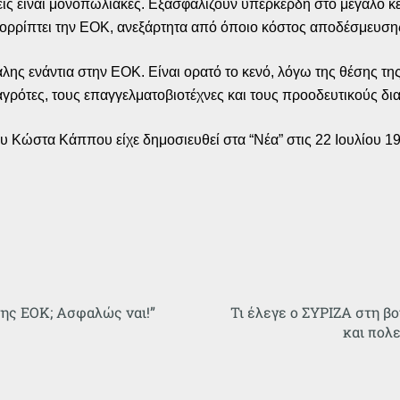
σεις είναι μονοπωλιακές. Εξασφαλίζουν υπερκέρδη στο μεγάλο 
απορρίπτει την ΕΟΚ, ανεξάρτητα από όποιο κόστος αποδέσμευση
 πάλης ενάντια στην ΕΟΚ. Είναι ορατό το κενό, λόγω της θέσης 
γρότες, τους επαγγελματοβιοτέχνες και τους προοδευτικούς δι
 Κώστα Κάππου είχε δημοσιευθεί στα “Νέα” στις 22 Ιουλίου 1
ης ΕΟΚ; Ασφαλώς ναι!”
Τι έλεγε ο ΣΥΡΙΖΑ στη β
και πολ