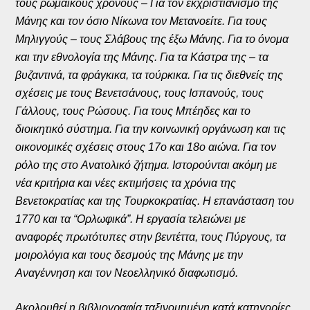
τους ρωμαϊκούς χρόνους – Για τον εκχριστιανισμό της
Μάνης και τον όσιο Νίκωνα τον Μετανοείτε. Για τους
Μηλιγγούς – τους Σλάβους της έξω Μάνης. Για το όνομα
και την εθνολογία της Μάνης. Για τα Κάστρα της – τα
βυζαντινά, τα φράγκικα, τα τούρκικα. Για τις διεθνείς της
σχέσεις με τους Βενετσάνους, τους Ισπανούς, τους
Γάλλους, τους Ρώσους. Για τους Μπέηδες και το
διοικητικό σύστημα. Για την κοινωνική οργάνωση και τις
οικονομικές σχέσεις στους 17ο και 18ο αιώνα. Για τον
ρόλο της στο Ανατολικό ζήτημα. Ιστορούνται ακόμη με
νέα κριτήρια και νέες εκτιμήσεις τα χρόνια της
Βενετοκρατίας και της Τουρκοκρατίας. Η επανάσταση του
1770 και τα “Ορλωφικά”. Η εργασία τελειώνει με
αναφορές πρωτότυπες στην βεντέττα, τους Πύργους, τα
μοιρολόγια και τους δεσμούς της Μάνης με την
Αναγέννηση και τον Νεοελληνικό διαφωτισμό.
Ακολουθεί η βιβλιογραφία ταξινομημένη κατά κατηγορίες