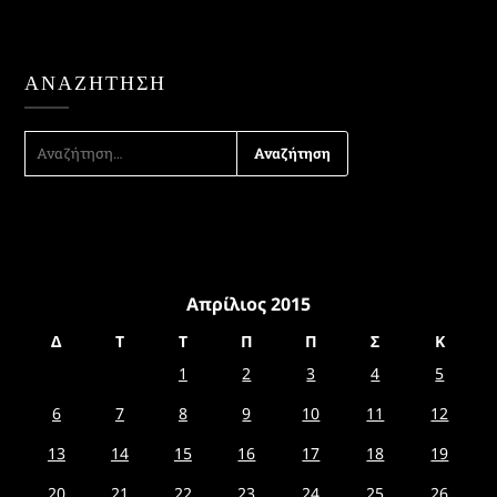
ΑΝΑΖΉΤΗΣΗ
ΑΝΑΖΉΤΗΣΗ
ΓΙΑ:
Απρίλιος 2015
Δ
Τ
Τ
Π
Π
Σ
Κ
1
2
3
4
5
6
7
8
9
10
11
12
13
14
15
16
17
18
19
20
21
22
23
24
25
26