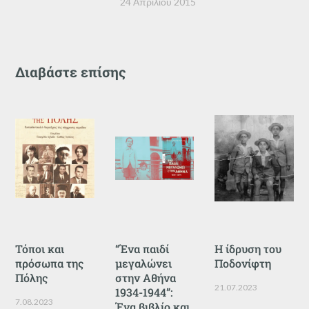
24 Απριλίου 2015
Διαβάστε επίσης
Τόποι και
“Ένα παιδί
Η ίδρυση του
πρόσωπα της
μεγαλώνει
Ποδονίφτη
Πόλης
στην Αθήνα
21.07.2023
1934-1944”:
7.08.2023
Ένα βιβλίο και