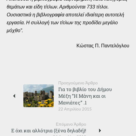
θεμάτων και είδη τίτλων. Αριθμούνται 733 τίτλοι.
Ουσιαστικά η βιβλιογραφία αποτελεί ιδιαίτερη αυτοτελή
εργασία. Η συλλογή των τίτλων της προδίδει μεγάλο
μόχθο”.
Κώστας Π. Παντελόγλου
Προηγούμενο Άρθρο
Για το βιβλίο του Δήμου
Μέξη “Η Μάνη και οι
Μανιάτες” .1
22 Απριλίου 2015
Επόμενο Άρθρο
Ε όχι και αλλότρια (ξένα δηλαδή)!