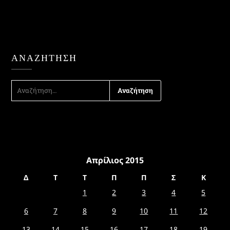
ΑΝΑΖΉΤΗΣΗ
ΑΝΑΖΉΤΗΣΗ
ΓΙΑ:
Απρίλιος 2015
Δ
Τ
Τ
Π
Π
Σ
Κ
1
2
3
4
5
6
7
8
9
10
11
12
13
14
15
16
17
18
19