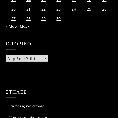
20
21
22
23
24
25
26
27
28
29
30
« Μαρ
Μάι »
ΙΣΤΟΡΙΚΌ
Ιστορικό
ΣΤΗΛΕΣ
Ειδήσεις και σχόλια
Τοπική αυτοδιοίκηση