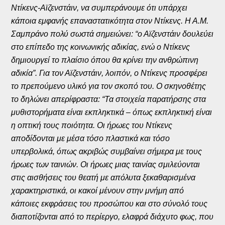
Ντίκενς-Αϊζενστάιν, να συμπεράνουμε ότι υπάρχει
κάποια εμφανής επαναστατικότητα στον Ντίκενς. Η Α.Μ.
Σαμπράνο πολύ σωστά σημειώνει: “ο Αϊζενστάιν δουλεύει
στο επίπεδο της κοινωνικής αδικίας, ενώ ο Ντίκενς
δημιουργεί το πλαίσιο όπου θα κρίνει την ανθρώπινη
αδικία”. Για τον Αϊζενστάιν, λοιπόν, ο Ντίκενς προσφέρει
το πρεπούμενο υλικό για τον σκοπό του. Ο σκηνοθέτης
το δηλώνει απερίφραστα: “Τα στοιχεία παρατήρσης στα
μυθιστορήματα είναι εκπληκτικά – όπως εκπληκτική είναι
η οπτική τους ποιότητα. Οι ήρωες του Ντίκενς
αποδίδονται με μέσα τόσο πλαστικά και τόσο
υπερβολικά, όπως ακριβώς συμβαίνει σήμερα με τους
ήρωες των ταινιών. Οι ήρωες μιας ταινίας σμιλεύονται
στις αισθήσεις του θεατή με απόλυτα ξεκαθαρισμένα
χαρακτηριστικά, οι κακοί μένουν στην μνήμη από
κάποιες εκφράσεις του προσώπου και στο σύνολό τους
διαποτίζονται από το περίεργο, ελαφρά διάχυτο φως, που