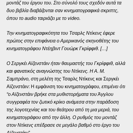
μοντάζ του έργου του. Στο σύνολό τους σχεδόν αυτά τα
δυο βιβλία διαβάζονται σαν κινηματογραφικά σκριπτς,
όπου το audio ταιριάζει με το video.
Την κινηματογραφικότητα του Τσαρλς Ντίκενς έφερε
πρώτος στην επιφάνεια ο Αμερικανός σκηνοθέτης του
κινηματογράφου Ντέηβιντ Γουώρκ Γκρίφφιθ. […]
Ο Σεργκέι Αϊζενστάιν ήταν θαυμαστής του Γκρίφφιθ, αλλά
και φανατικός αναγνώστης του Ντίκενς. Η Α. Μ.
Σαμπράνο, στη μελέτη της
Τσαρλς Ντίκενς και Σεργκέι
Αϊζενστάιν: Η εμφάνιση του κινηματογράφου
, επιμένει ότι
“ο Αϊζενστάιν βρήκε στα μυθιστορήματα του Άγγλου
συγγραφέα τον ζωτικό κρίκο ανάμεσα στην παράδοση
της λογοτεχνίας και του θεάτρου από τη μια μεριά, του
κινηματογράφου από την άλλη. Ο ρυθμός του μοντάζ
στον Ντίκενς επέδρασε σε μεγάλο βαθμό στο έργο του
Αϊζενστάιν”.