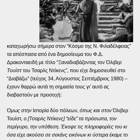
καταχωρήσω σήμερα στον “Κόσμο της Ν. Φιλαδέλφειας”
τα απέσπασα από ένα δημοσίευμα του Φ.Δ.
Δρακονταειδή με τίτλο “Ξαναδιαβάζοντας τον
Όλιβερ
Τουίστ
του Τσαρλς Ντίκενς”, που είχε δημοσιευθεί στο
“Διαβάζω” (τεύχος 34, Αύγουστος Σεπτέμβριος 1980) –
έχουν θαρρώ αυτά τη σημασία τους γι’ αυτό ας
διαβαστούν με προσοχή:
Όμως στην
Ιστορία δύο πόλεων,
όπως και στον
Όλιβερ
Τουίστ
, ο [Τσαρλς Ντίκενς] “είδε” τα πρόσωπα, τον
περίγυρο, την υπόθεση. Έκοψε τις πληροφορίες του κι
όσα είχε ακούσει σε σεκάνς εικόνων κι ύστερα έκαμε το