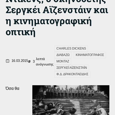
Σεργκέι Αϊζενστάιν και
η κινηματογραφική
οπτική
CHARLES DICKENS
ΔΙΑΒΑΖΩ
ΚΙΝΗΜΑΤΟΓΡΑΦΟΣ
λεπτά
16.03.2015
3
ΜΟΝΤΑΖ
ανάγνωσης
ΣΕΡΓΚΕΪ ΑΪΖΕΝΣΤΑΪΝ
Φ.Δ. ΔΡΑΚΟΝΤΑΕΙΔΗΣ
Όσα θα