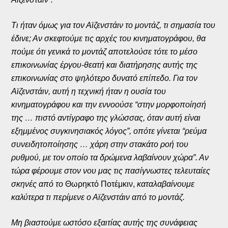
Τι ήταν όμως για τον Αϊζενστάιν το μοντάζ, τι σημασία του
έδινε; Αν σκεφτούμε τις αρχές του κινηματογράφου, θα
πούμε ότι γενικά το μοντάζ αποτελούσε τότε το μέσο
επικοινωνίας έργου-θεατή και διατήρησης αυτής της
επικοινωνίας στο ψηλότερο δυνατό επίπεδο. Για τον
Αϊζενστάιν, αυτή η τεχνική ήταν η ουσία του
κινηματογράφου και την εννοούσε “στην μορφοποίησή
της … πιστό αντίγραφο της γλώσσας, όταν αυτή είναι
εξημμένος συγκινησιακός λόγος”, οπότε γίνεται “ρεύμα
συνειδητοποίησης … χάρη στην στακάτο ροή του
ρυθμού, με τον οποίο τα δρώμενα λαβαίνουν χώρα”. Αν
τώρα φέρουμε στον νου μας τις πασίγνωστες τελευταίες
σκηνές από το
Θωρηκτό Ποτέμκιν,
καταλαβαίνουμε
καλύτερα τι περίμενε ο Αϊζενστάιν από το μοντάζ.
Μη βιαστούμε ωστόσο εξαιτίας αυτής της συνάφειας