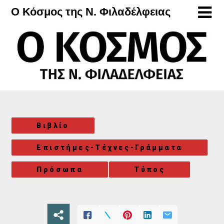
Μετάβαση
Ο Κόσμος της Ν. Φιλαδέλφειας
στο
περιεχόμενο
Βιβλίο
Επιστήμες-Τέχνες-Γράμματα
Πρόσωπα
Τύπος