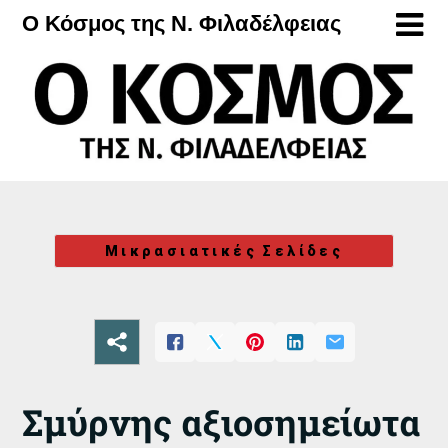
Μετάβαση
Ο Κόσμος της Ν. Φιλαδέλφειας
στο
περιεχόμενο
Μικρασιατικές Σελίδες
Σμύρνης αξιοσημείωτα