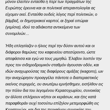
μόνον έλειπεν ενταύθα η περί των πραγμάτων της
Ευρώπης έρευνα και αι πολιτικαί απεραντολογίαι ας
είχομεν εκεί. Ενταύθα ουδείς λόγος περί πολιτικών, ο
βάμβαξ, οι δημητριακοί καρποί, αι ξηραί οπώραι
(γεμίσια), ιδού τα αδιάκοπα αντικείμενα των
συνομιλιών…
Ήδη επλησίαζεν ο ήλιος περί την δύσιν αυτού και οι
διάφοροι θαμώνες του καφενείου απεσύροντο, ώστε
απεφάσισα και εγώ να τους μιμηθώ. Έλαβον λοιπόν την
προς τον σιδηροδρομικόν σταθμόν άγουσαν οδόν, και
ιδών αναχωρούσας τας διαφόρους αμάξας (wagons), ων
την αναχώρησιν προαγγέλει πάντοτε ο διαπεραστικός
εκείνος συριγμός, ου ανωτέρω εμνήσθημεν, εισήλθον εις
την πόλιν δια του λεγομένου Κερασοχωρίου, συνοικίας
ην άλλοτε επλήρουν κήποι εκ κεράσων, και ήτις κατά
παραφθοράν ουχί τοσούτω επίζηλον μετεμορφώθη εις
Κερατοχώρι, και δια της περιφήμου συνοικίας του