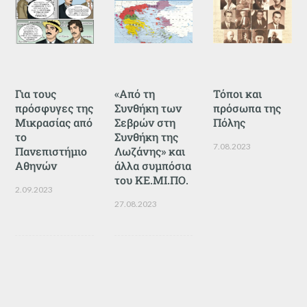
Για τους
«Από τη
Τόποι και
πρόσφυγες της
Συνθήκη των
πρόσωπα της
Μικρασίας από
Σεβρών στη
Πόλης
το
Συνθήκη της
7.08.2023
Πανεπιστήμιο
Λωζάνης» και
Αθηνών
άλλα συμπόσια
του ΚΕ.ΜΙ.ΠΟ.
2.09.2023
27.08.2023