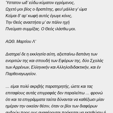
Ύστατον ωδ’ εύδω κύματον εγρόμενος,
Ωχετό μοι βίος ο δραπέτης, φευ! μάλλα γ’ ώμα
Κείμαι δ’ αρ’ κωφή αυτός έγωγε κόνις,
Την Θεός αναστήσει μ’ αν πάλιν ηχή
Πνεύματι συμμίξας. Ο Θεός ιλάσθω μοι.
ΑΩΘ. Μαρτίου Λ’
Διατηρεί δε η εκκλησία αύτη, αξιεπαίνω δαπάνη των
ενοριτών της και σπουδή των Εφόρων της, δύο Σχολάς
των Αρρένων, Ελληνικήν και Αλληλοδιδακτικήν, και έν
Παρθεναγωγείον.
… είμαι πολύ ακριβής παρατηρητής, ώστε και τας
επιταφίους αυτάς επιγραφάς δεν παραλείπω … φρονώ
ότι και τα επιγράμματα ταύτα δύνανται να καθέξωσι μίαν
ημέραν την οικείαν θέσιν, όταν οι βίοι των διαφόρων
ανδρών προς ους αναφέρονται πρόκειται να εκτεθώσιν ή