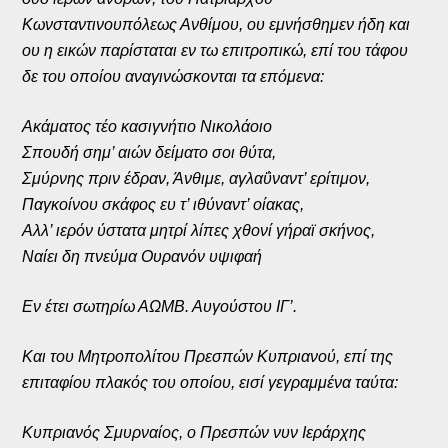
Κωνσταντινουπόλεως Ανθίμου, ου εμνήσθημεν ήδη και
ου η εικών παρίσταται εν τω επιτροπικώ, επί του τάφου
δε του οποίου αναγινώσκονται τα επόμενα:
Ακάματος τέο κασιγνήτιο Νικολάοιο
Σπουδή σημ’ αιών δείματο σοι θύτα,
Σμύρνης πριν έδραν, Άνθιμε, αγλαΰναντ’ ερίτιμον,
Παγκοίνου σκάφος ευ τ’ ιθύναντ’ οίακας,
Αλλ’ ιερόν ύστατα μητρί λίπες χθονί γήραϊ σκήνος,
Ναίει δη πνεύμα Ουρανόν υψιφαή
Εν έτει σωτηρίω ΑΩΜΒ. Αυγούστου ΙΓ’.
Και του Μητροπολίτου Πρεσπών Κυπριανού, επί της
επιταφίου πλακός του οποίου, εισί γεγραμμένα ταύτα:
Κυπριανός Σμυρναίος, ο Πρεσπών νυν Ιεράρχης