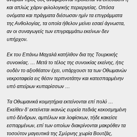
και απλώς χάριν φιλολογικής περιεργείας. Οπόσα
ονόματα και πράγματα διέσωσαν ημίν τα επιγράμματα
της Ανθολογίας, τα οποία ήθελον μείνει εσαεί άγνωστα,
αν οι συναγωγείς των επιγραμμάτω εκείνων δεν
υπήρχον.
Εκ του Επάνω Μαχαλά κατήλθον δια της Τουρκικής
συνοικίας. … Μετά το τέλος της συνοικίας εκείνης, ήτις
ουδέν το αξιοθέατον έχει, υπάρχουσι τα των Οθωμανών
νεκροταφεία εις θέσιν τερπνοτάτην και κατεσπαρμένην
υπό απείρων κυπαρίσσων …
Τα Οθωμανικά κοιμητήρια εκτείνονται επί πολύ …
Εκείθεν δ’ εκτείνεται ικανώς ευρεία πεδιάς κεκοσμημένη
υπό δένδρων, αμπέλων και λοφίσκων, τήδε κακείσε
εσπαρμένων, επί των οποίων διακρίνονται μακρόθεν τα
τοσούτον μαγευτικά της Σμύρνης χωρία Βουτζάς,