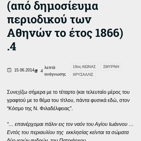
(από δημοσίευμα
περιοδικού των
Αθηνών το έτος 1866)
.4
19ος ΑΙΩΝΑΣ
ΣΜΥΡΝΗ
λεπτά
15.06.2014
4
ανάγνωσης
ΧΡΥΣΑΛΛΙΣ
Συνεχίζω σήμερα με το τέταρτο (και τελευταίο μέρος του
γραφτού με το θέμα του τίτλου, πάντα φυσικά εδώ, στον
“Κόσμο της Ν. Φιλαδέλφειας”.
“… επανέρχομαι πάλιν εις τον ναόν του Αγίου Ιωάννου …
Εντός του περιαυλίου της εκκλησίας κείνται τα σώματα
δύο ιερών ανδρών, του Πατριάρχου