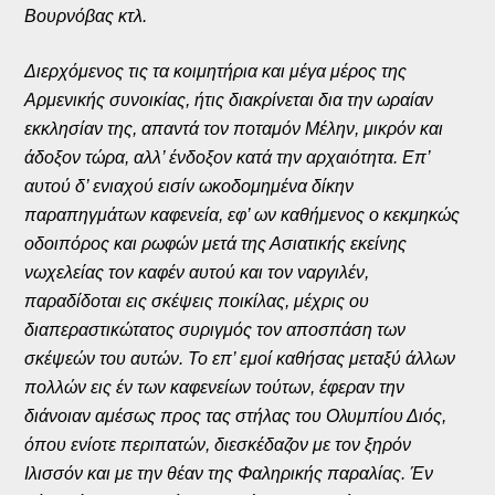
Βουρνόβας κτλ.
Διερχόμενος τις τα κοιμητήρια και μέγα μέρος της
Αρμενικής συνοικίας, ήτις διακρίνεται δια την ωραίαν
εκκλησίαν της, απαντά τον ποταμόν Μέλην, μικρόν και
άδοξον τώρα, αλλ’ ένδοξον κατά την αρχαιότητα. Επ’
αυτού δ’ ενιαχού εισίν ωκοδομημένα δίκην
παραπηγμάτων καφενεία, εφ’ ων καθήμενος ο κεκμηκώς
οδοιπόρος και ρωφών μετά της Ασιατικής εκείνης
νωχελείας τον καφέν αυτού και τον ναργιλέν,
παραδίδοται εις σκέψεις ποικίλας, μέχρις ου
διαπεραστικώτατος συριγμός τον αποσπάση των
σκέψεών του αυτών. Το επ’ εμοί καθήσας μεταξύ άλλων
πολλών εις έν των καφενείων τούτων, έφεραν την
διάνοιαν αμέσως προς τας στήλας του Ολυμπίου Διός,
όπου ενίοτε περιπατών, διεσκέδαζον με τον ξηρόν
Ιλισσόν και με την θέαν της Φαληρικής παραλίας. Έν