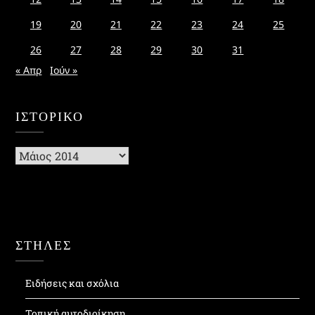
19
20
21
22
23
24
25
26
27
28
29
30
31
« Απρ
Ιούν »
ΙΣΤΟΡΙΚΌ
Ιστορικό
ΣΤΗΛΕΣ
Ειδήσεις και σχόλια
Τοπική αυτοδιοίκηση