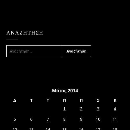
ΑΝΑΖΉΤΗΣΗ
ΑΝΑΖΉΤΗΣΗ
ΓΙΑ:
Μάιος 2014
Δ
Τ
Τ
Π
Π
Σ
Κ
1
2
3
4
5
6
7
8
9
10
11
12
13
14
15
16
17
18