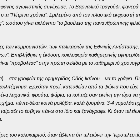
ήφανης αγωνιστικής συνέχειας. Το Βαρναλικό τραγούδι, φανερά
στα “Πέτρινα χρόνια”. Σμιλεμένο από τον πλαστικό εκφραστή 
ς”, ωσότου γίνει ακλόνητο “το βασίλειο της πανανθρώπινης φιλιά
ες των κομμουνιστών, των παλικαριών της Εθνικής Αντίστασης, 
ν”. Επιβλήθηκε η έκδοση, κυκλοφορία καθημερινής εφημερίδας –
 είναι “προβολέας” στην πρώτη σελίδα με το καθημερινό χρονογ
ή – στα γραφεία της εφημερίδας Οδός Ικτίνου – να το γράφει. Πι
λλιτέχνημα. Ερχόταν πρωί, κατευθείαν από τα ψώνια που είχε κ
ένα λαχανικά, φρούτα, ψάρια, τα κοίταζε σαν εκείνη την ώρα να
χήμα, πέντε-δέκα κοινά μολύβια, καλά ξυσμένα, 3-4 γομολάστιχ
ταίριαζε το έσβηνε πάνω στο ίδιο και ξανάγραφε. Κι όταν τελείω
.
έρες του καλοκαιριού, όταν έβλεπα ότι τελειώνει την “ιεροτελεσ