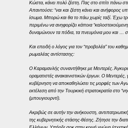
Κώστα, κάνει πολύ ζέστη. Πας στο σπίτι πάνω στη
Απαντούσε: “ναι και ζέστη κάνει και ανήφορος 
ίσωμα. Μπορώ και θα το πάω χωρίς ταξί. Έχω τρό
περιμένω να ανηφορίζει κάποια “καλοστεκούμενη
δυναμώνουν τα πόδια, τα πνευμόνια μου και … σ
Και επειδή ο λόγος για τον “προβολέα” του καθ
ρωμαλέας αντίστασης:
Ο Καραμανλής συναντήθηκε με Μεντερές. Άγκυρα
οραματιστές ανακαινιστικών έργων. Ο Μεντερές, 
κυβέρνηση να αποκαθηλώσει τις μορφές των Αγω
εκτέλεση από την Τουρκική στρατοκρατία στο “νη
(μπουγιουρντί).
Ακριβώς σε αυτήν την ανήκουστη, αντιπατριωτι
της κυβερνητικής στάσης-θέσης. Ζήτησε την δια
Ελλήνων. Υπήρξε σοκ στην κοινή γνώμη (σχετικ