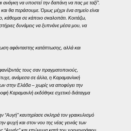
ι ανάγκη να υποστεί την δαπάνη να πας με ταξί”.
και θα περάσουμε. Όμως μέχρι ένα σημείο είναι
ο, κάθομαι σε κάποιο σκαλοπάτι. Κοιτάζω,
τήριες δυνάμεις να ξυπνάνε μέσα μου, να
πτωση αφάνταστης κατάπτωσης, αλλά και
ανίζοντάς τους σαν πραγματοποιούς,
έτυχε, ανάμεσα σε άλλα, η Καραμανλική
ων στην Ελάδα – χωρίς να αποφύγει την
στροφή Καραμανλή εκδόθηκε σχετικό διάταγμα
ν “Αυγή” καυτηρίασε σκληρά τον γραικυλισμό
ην ψυχή και στον νου της νέας γενιάς των
ης “Αυγής” και επώνυμα κατά του χρονογράφου