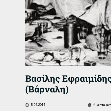
Βασίλης Εφραιμίδη
(Βάρναλη)
5.04.2014
6
λεπτά αν