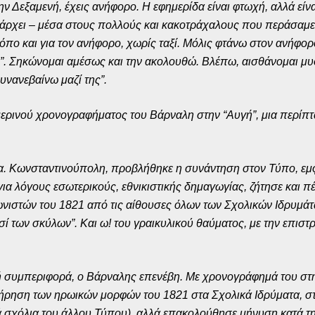
ν Δεξαμενή, έχεις ανήφορο. Η εφημερίδα είναι φτωχή, αλλά είνα
υπάρχει – μέσα στους πολλούς και κακοτράχαλους που περάσαμε 
πο και για τον ανήφορο, χωρίς ταξί. Μόλις φτάνω στον ανήφορ
”. Σηκώνομαι αμέσως και την ακολουθώ. Βλέπω, αισθάνομαι μυσ
υνανεβαίνω μαζί της”.
ημερινού χρονογραφήματος του Βάρναλη στην “Αυγή”, μια περί
. Κωνσταντινούπολη, προβλήθηκε η συνάντηση στον Τύπο, εμφ
για λόγους εσωτερικούς, εθνικιστικής δημαγωγίας, ζήτησε και π
νιστών του 1821 από τις αίθουσες όλων των Σχολικών Ιδρυμάτ
σί των σκύλων”. Και ω! του γραικυλικού θαύματος, με την επι
κή συμπεριφορά, ο Βάρναλης επενέβη. Με χρονογράφημά του στη
τήρηση των ηρωικών μορφών του 1821 στα Σχολικά Ιδρύματα, στ
ά σχόλια του άλλου Τύπου), αλλά επακολούθησε μήνυση κατά τ