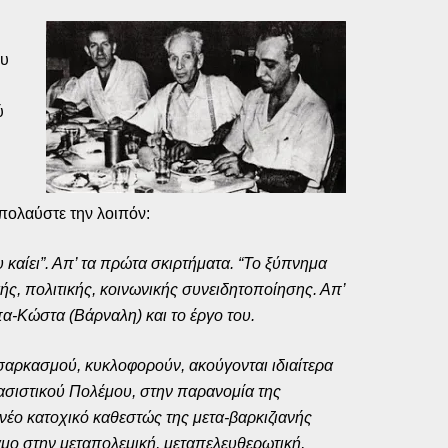
ου
ύ
υ
απολαύστε την λοιπόν:
καίει”. Απ’ τα πρώτα σκιρτήματα. “Το ξύπνημα
ς, πολιτικής, κοινωνικής συνειδητοποίησης. Απ’
πα-Κώστα (Βάρναλη) και το έργο του.
 σαρκασμού, κυκλοφορούν, ακούγονται ιδιαίτερα
φασιστικού Πολέμου, στην παρανομία της
νέο κατοχικό καθεστώς της μετα-βαρκιζιανής
αμο στην μεταπολεμική, μεταπελευθερωτική,