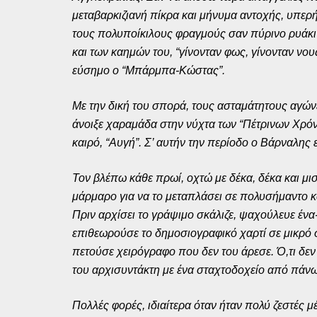
μεταβαρκιζιανή πίκρα και μήνυμα αντοχής, υπερ
τους πολυποίκιλους φραγμούς σαν πύρινο ρυάκι 
και των καημών του, “γίνονταν φως, γίνονταν νου
εύσημο ο “Μπάρμπα-Κώστας”.
Με την δική του σπορά, τους ασταμάτητους αγών
άνοιξε χαραμάδα στην νύχτα των “Πέτρινων Χρόνω
καιρό, “Αυγή”. Σ’ αυτήν την περίοδο ο Βάρναλης
Τον βλέπω κάθε πρωί, οχτώ με δέκα, δέκα και μισ
μάρμαρο για να το μεταπλάσει σε πολυσήμαντο κα
Πριν αρχίσει το γράψιμο σκάλιζε, ψαχούλευε ένα-
επιθεωρούσε το δημοσιογραφικό χαρτί σε μικρό σ
πετούσε χειρόγραφο που δεν του άρεσε. Ό,τι δεν 
του αρχισυντάκτη με ένα σταχτοδοχείο από πάνω
Πολλές φορές, ιδιαίτερα όταν ήταν πολύ ζεστές μ