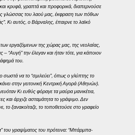
 και κρυφά, γραπτά και προφορικά, διαπερνούσε
της γλώσσας του λαού μας, έκφραση των πόθων
ς”. Κι αυτός, ο Βάρναλης, έπαιρνε το λαϊκό
των εργαζόμενων της χώρας μας, της νεολαίας,
 “Αυγή” την έλεγαν και ήταν τότε, για κάποιον
ράφημά του.
ο σωστά να το “σμιλεύει”, όπως ο γλύπτης το
άνει στην γειτονική Κεντρική Αγορά (Αθηνών).
 γευόταν Κι ευθύς φόραγε τα μαύρα μανικέτια,
ες και άρχιζε ασταμάτητα το γράψιμο. Δεν
νε, το ξανακοίταζε, το τοποθετούσε στο γραφείο
τία” του γραψίματος του πρότεινα: “Μπάρμπα-