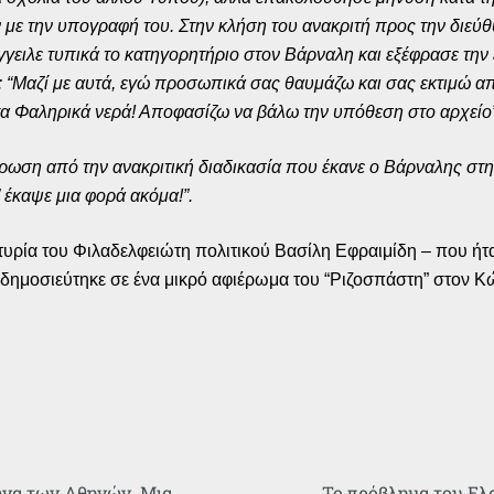
 με την υπογραφή του. Στην κλήση του ανακριτή προς την διεύ
γειλε τυπικά το κατηγορητήριο στον Βάρναλη και εξέφρασε την 
ε: “Μαζί με αυτά, εγώ προσωπικά σας θαυμάζω και σας εκτιμώ 
στα Φαληρικά νερά! Αποφασίζω να βάλω την υπόθεση στο αρχείο”
ση από την ανακριτική διαδικασία που έκανε ο Βάρναλης στην
 έκαψε μια φορά ακόμα!”.
ία του Φιλαδελφειώτη πολιτικού Βασίλη Εφραιμίδη – που ήταν 
ημοσιεύτηκε σε ένα μικρό αφιέρωμα του “Ριζοσπάστη” στον Κώ
ώνα των Αθηνών. Μια
Το πρόβλημα του Ελ