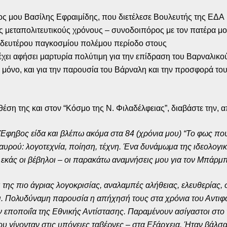
λος μου Βασίλης Εφραιμίδης, που διετέλεσε Βουλευτής της ΕΔΑ
ς μεταπολιτευτικούς χρόνους – συνοδοιπόρος με τον πατέρα μ
 δευτέρου παγκοσμίου πολέμου περίοδο στους
έχει αφήσει μαρτυρία πολύτιμη για την επίδραση του Βαρναλικο
 μόνο, και για την παρουσία του Βάρναλη και την προσφορά το
θέση της και στον “Κόσμο της Ν. Φιλαδέλφειας”, διαβάστε την, 
Έφηβος είδα και βλέπω ακόμα στα 84 (χρόνια μου) “Το φως που 
ρού: λογοτεχνία, ποίηση, τέχνη. Ένα δυνάμωμα της ιδεολογική
– εκάς οι βέβηλοι – οι παρακάτω αναμνήσεις μου για τον Μπάρμ
της πιο άγριας λογοκρισίας, αναλαμπές αλήθειας, ελευθερίας,
χοι. Πολυδύναμη παρουσία η απήχησή τους στα χρόνια του Αντι
ν εποποιΐα της Εθνικής Αντίστασης. Παραμένουν ασίγαστοι στο 
υ γίνονταν στις υπόγειες ταβέρνες – στα Εξάρχεια. Ήταν βάλσ