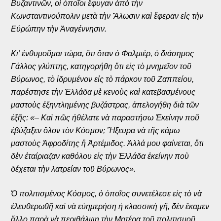
Βυζαντινῶν, οἱ ὁποῖοι ἔφυγαν ἀπὸ τὴν
Κωνσταντινούπολιν μετὰ τὴν Ἅλωσιν καὶ ἔφεραν εἰς τὴν
Εὐρώπην τὴν Ἀναγέννησιν.
Κι’ ἐνθυμοῦμαι τώρα, ὅτι ὅταν ὁ Φαλμιέρ, ὁ διάσημος
Γάλλος γλύπτης, κατηγορήθη ὅτι εἰς τὸ μνημεῖον τοῦ
Βύρωνος, τὸ ἱδρυμένον εἰς τὸ πάρκον τοῦ Ζαππείου,
παρέστησε τὴν Ἑλλάδα μὲ κενοὺς καὶ κατεβασμένους
μαστοὺς ἐξηντλημένης βυζάστρας, ἀπελογήθη διὰ τῶν
ἑξῆς: «– Καὶ πῶς ἠθέλατε νὰ παραστήσω Ἐκείνην ποῦ
ἐβύζαξεν ὅλον τὸν Κόσμον; Ἤξευρα νὰ τῆς κάμω
μαστοὺς Ἀφροδίτης ἢ Ἀρτέμιδος. Ἀλλά μου φαίνεται, ὅτι
δὲν ἐταίριαζαν καθόλου εἰς τὴν Ἑλλάδα ἐκείνην ποὺ
δέχεται τὴν λατρείαν τοῦ Βύρωνος».
Ὁ πολιτισμένος Κόσμος, ὁ ὁποῖος συνετέλεσε εἰς τὸ νὰ
ἐλευθερωθῆ καὶ νὰ εὐημερήση ἡ κλασσικὴ γῆ, δὲν ἔκαμεν
ἄλλο παρὰ νὰ περιθάλψη τὴν Μητέρα τοῦ πολιτισμοῦ