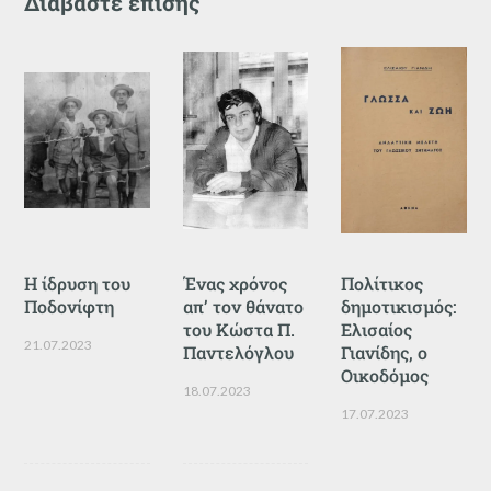
Διαβάστε επίσης
Η ίδρυση του
Ένας χρόνος
Πολίτικος
Ποδονίφτη
απ’ τον θάνατο
δημοτικισμός:
του Κώστα Π.
Ελισαίος
21.07.2023
Παντελόγλου
Γιανίδης, ο
Οικοδόμος
18.07.2023
17.07.2023