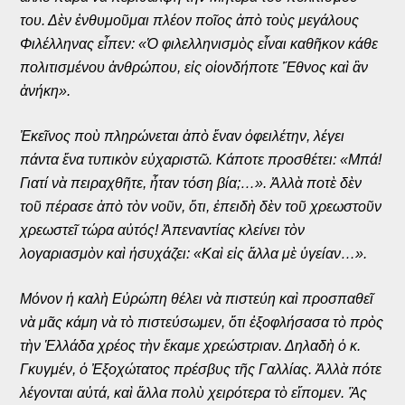
του. Δὲν ἐνθυμοῦμαι πλέον ποῖος ἀπὸ τοὺς μεγάλους
Φιλέλληνας εἶπεν: «Ὁ φιλελληνισμὸς εἶναι καθῆκον κάθε
πολιτισμένου ἀνθρώπου, εἰς οἱονδήποτε Ἔθνος καὶ ἂν
ἀνήκη».
Ἐκεῖνος ποὺ πληρώνεται ἀπὸ ἕναν ὀφειλέτην, λέγει
πάντα ἕνα τυπικὸν εὐχαριστῶ. Κάποτε προσθέτει: «Μπά!
Γιατί νὰ πειραχθῆτε, ἦταν τόση βία;…». Ἀλλὰ ποτὲ δὲν
τοῦ πέρασε ἀπὸ τὸν νοῦν, ὅτι, ἐπειδὴ δὲν τοῦ χρεωστοῦν
χρεωστεῖ τώρα αὐτός! Ἀπεναντίας κλείνει τὸν
λογαριασμὸν καὶ ἡσυχάζει: «Καὶ εἰς ἄλλα μὲ ὑγείαν…».
Μόνον ἡ καλὴ Εὐρώπη θέλει νὰ πιστεύη καὶ προσπαθεῖ
νὰ μᾶς κάμη νὰ τὸ πιστεύσωμεν, ὅτι ἐξοφλήσασα τὸ πρὸς
τὴν Ἑλλάδα χρέος τὴν ἔκαμε χρεώστριαν. Δηλαδὴ ὁ κ.
Γκυγμέν, ὁ Ἐξοχώτατος πρέσβυς τῆς Γαλλίας. Ἀλλὰ πότε
λέγονται αὐτά, καὶ ἄλλα πολὺ χειρότερα τὸ εἴπομεν. Ἂς