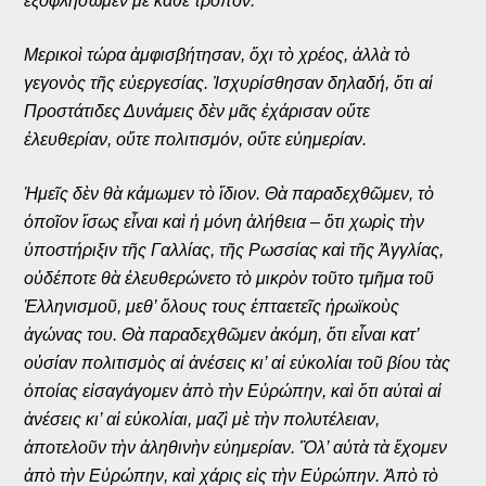
ἐξοφλήσωμεν μὲ κάθε τρόπον.
Μερικοὶ τώρα ἀμφισβήτησαν, ὄχι τὸ χρέος, ἀλλὰ τὸ
γεγονὸς τῆς εὐεργεσίας. Ἰσχυρίσθησαν δηλαδή, ὅτι αἱ
Προστάτιδες Δυνάμεις δὲν μᾶς ἐχάρισαν οὔτε
ἐλευθερίαν, οὔτε πολιτισμόν, οὔτε εὐημερίαν.
Ἡμεῖς δὲν θὰ κάμωμεν τὸ ἴδιον. Θὰ παραδεχθῶμεν, τὸ
ὁποῖον ἴσως εἶναι καὶ ἡ μόνη ἀλήθεια – ὅτι χωρὶς τὴν
ὑποστήριξιν τῆς Γαλλίας, τῆς Ρωσσίας καὶ τῆς Ἀγγλίας,
οὐδέποτε θὰ ἐλευθερώνετο τὸ μικρὸν τοῦτο τμῆμα τοῦ
Ἑλληνισμοῦ, μεθ’ ὅλους τους ἑπταετεῖς ἠρωϊκοὺς
ἀγώνας του. Θὰ παραδεχθῶμεν ἀκόμη, ὅτι εἶναι κατ’
οὐσίαν πολιτισμὸς αἱ ἀνέσεις κι’ αἱ εὐκολίαι τοῦ βίου τὰς
ὁποίας εἰσαγάγομεν ἀπὸ τὴν Εὐρώπην, καὶ ὅτι αὐταὶ αἱ
ἀνέσεις κι’ αἱ εὐκολίαι, μαζὶ μὲ τὴν πολυτέλειαν,
ἀποτελοῦν τὴν ἀληθινὴν εὐημερίαν. Ὂλ’ αὐτὰ τὰ ἔχομεν
ἀπὸ τὴν Εὐρώπην, καὶ χάρις εἰς τὴν Εὐρώπην. Ἀπὸ τὸ