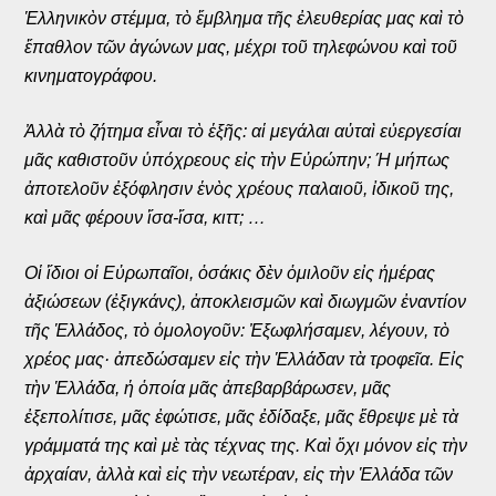
Ἑλληνικὸν στέμμα, τὸ ἔμβλημα τῆς ἐλευθερίας μας καὶ τὸ
ἔπαθλον τῶν ἀγώνων μας, μέχρι τοῦ τηλεφώνου καὶ τοῦ
κινηματογράφου.
Ἀλλὰ τὸ ζήτημα εἶναι τὸ ἑξῆς: αἱ μεγάλαι αὐταὶ εὐεργεσίαι
μᾶς καθιστοῦν ὑπόχρεους εἰς τὴν Εὐρώπην; Ή μήπως
ἀποτελοῦν ἐξόφλησιν ἑνὸς χρέους παλαιοῦ, ἰδικοῦ της,
καὶ μᾶς φέρουν ἴσα-ἴσα, κιττ; …
Οἱ ἴδιοι οἱ Εὐρωπαῖοι, ὁσάκις δὲν ὁμιλοῦν εἰς ἡμέρας
ἀξιώσεων (ἐξιγκάνς), ἀποκλεισμῶν καὶ διωγμῶν ἐναντίον
τῆς Ἑλλάδος, τὸ ὁμολογοῦν: Ἐξωφλήσαμεν, λέγουν, τὸ
χρέος μας· ἀπεδώσαμεν εἰς τὴν Ἑλλάδαν τὰ τροφεῖα. Εἰς
τὴν Ἑλλάδα, ἡ ὁποία μᾶς ἀπεβαρβάρωσεν, μᾶς
ἐξεπολίτισε, μᾶς ἐφώτισε, μᾶς ἐδίδαξε, μᾶς ἔθρεψε μὲ τὰ
γράμματά της καὶ μὲ τὰς τέχνας της. Καὶ ὄχι μόνον εἰς τὴν
ἀρχαίαν, ἀλλὰ καὶ εἰς τὴν νεωτέραν, εἰς τὴν Ἑλλάδα τῶν