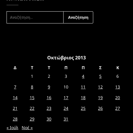
ΑΝΑΖΉΤΗΣΗ
ΓΙΑ:
Οκτώβριος 2013
Δ
Τ
Τ
Π
Π
Σ
Κ
1
2
3
4
5
6
7
8
9
10
11
12
13
14
15
16
17
18
19
20
21
22
23
24
25
26
27
28
29
30
31
« Ιούλ
Νοέ »