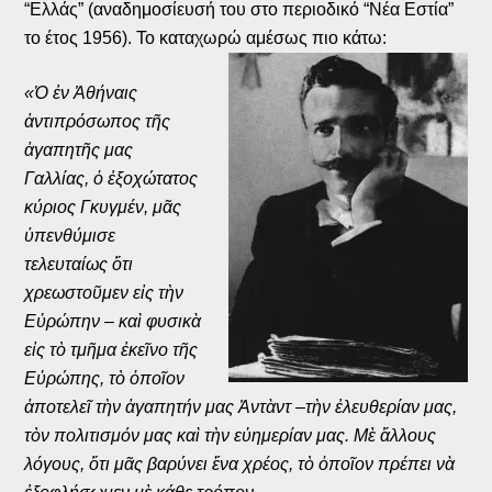
“Ελλάς” (αναδημοσίευσή του στο περιοδικό “Νέα Εστία”
το έτος 1956). Το καταχωρώ αμέσως πιο κάτω:
«Ὁ ἐν Ἀθήναις
ἀντιπρόσωπος τῆς
ἀγαπητῆς μας
Γαλλίας, ὁ ἐξοχώτατος
κύριος Γκυγμέν, μᾶς
ὑπενθύμισε
τελευταίως ὅτι
χρεωστοῦμεν εἰς τὴν
Εὐρώπην – καὶ φυσικὰ
εἰς τὸ τμῆμα ἐκεῖνο τῆς
Εὐρώπης, τὸ ὁποῖον
ἀποτελεῖ τὴν ἀγαπητήν μας Ἀντὰντ –τὴν ἐλευθερίαν μας,
τὸν πολιτισμόν μας καὶ τὴν εὐημερίαν μας. Μὲ ἄλλους
λόγους, ὅτι μᾶς βαρύνει ἕνα χρέος, τὸ ὁποῖον πρέπει νὰ