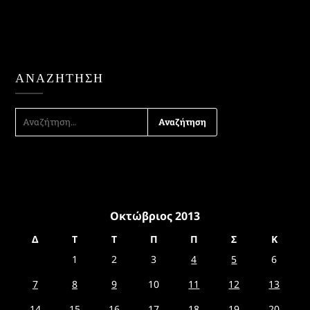
ΑΝΑΖΉΤΗΣΗ
ΑΝΑΖΉΤΗΣΗ
ΓΙΑ:
Οκτώβριος 2013
Δ
Τ
Τ
Π
Π
Σ
Κ
1
2
3
4
5
6
7
8
9
10
11
12
13
14
15
16
17
18
19
20