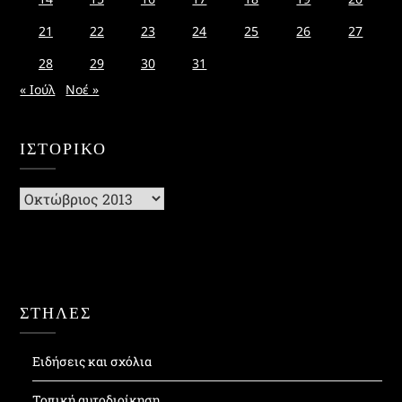
21
22
23
24
25
26
27
28
29
30
31
« Ιούλ
Νοέ »
ΙΣΤΟΡΙΚΌ
Ιστορικό
ΣΤΗΛΕΣ
Ειδήσεις και σχόλια
Τοπική αυτοδιοίκηση