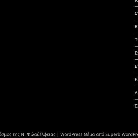
Σ
Β
Τ
Ε
Ε
Ε
Δ
Έ
όσμος της Ν. Φιλαδέλφειας
| WordPress Θέμα από
Superb WordPr