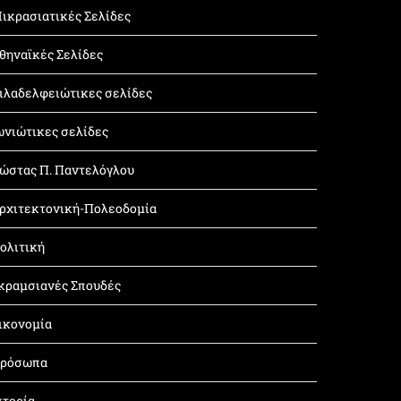
ικρασιατικές Σελίδες
θηναϊκές Σελίδες
ιλαδελφειώτικες σελίδες
ωνιώτικες σελίδες
ώστας Π. Παντελόγλου
ρχιτεκτονική-Πολεοδομία
ολιτική
κραμσιανές Σπουδές
ικονομία
ρόσωπα
στορία