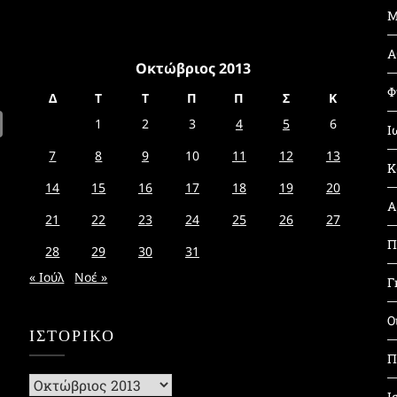
Μ
Α
Οκτώβριος 2013
Φ
Δ
Τ
Τ
Π
Π
Σ
Κ
1
2
3
4
5
6
Ι
7
8
9
10
11
12
13
Κ
14
15
16
17
18
19
20
Α
21
22
23
24
25
26
27
Π
28
29
30
31
« Ιούλ
Νοέ »
Γ
Ο
ΙΣΤΟΡΙΚΌ
Π
Ιστορικό
Ι