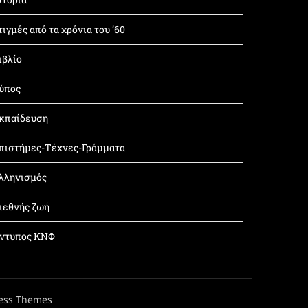
τιγμές από τα χρόνια του ’60
ιβλίο
ύπος
κπαίδευση
πιστήμες-Τέχνες-Γράμματα
λληνισμός
ιεθνής ζωή
ντυπος ΚΝΦ
ess Themes