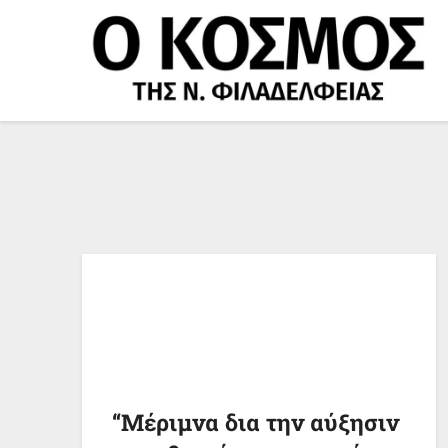
Μετάβαση
στο
περιεχόμενο
“Μέριμνα δια την αύξησιν