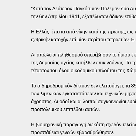
“Κατά τον Δεύτερον Παγκόσμιον Πόλεμον δύο Αυτο
την 6ην Απριλίου 1941, εξαπέλυσαν άδικον επίθε
Η Ελλάς, έπειτα από νίκην κατά της πρώτης, ως 
εχθρικήν κατοχήν επί μίαν περίπου τετραετίαν. 
Αι απώλειαι πληθυσμού υπερέβησαν το ήμισυ εκα
της δημοσίας υγείας κατήλθεν επικινδύνως. Τα 
τέταρτον του όλου οικοδομικού πλούτου της Χώρ
Το σιδηροδρομικόν δίκτυον δεν ελειτούργει, τα
των λιμενικών εγκαταστάσεων και τεχνικών μηχ
άχρηστος. Αι οδοί και αι λοιπαί συγκοινωνίαι ευ
προπολεμικού επιπέδου αυτών.
Η βιομηχανική παραγωγή διεκόπη σχεδόν τελείω
προσπάθειαι γενεών εβαραθρώθησαν.