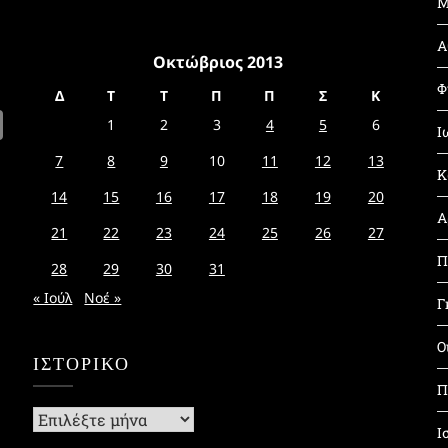
Μ
Α
Οκτώβριος 2013
Φ
Δ
Τ
Τ
Π
Π
Σ
Κ
1
2
3
4
5
6
Ι
7
8
9
10
11
12
13
Κ
14
15
16
17
18
19
20
Α
21
22
23
24
25
26
27
Π
28
29
30
31
« Ιούλ
Νοέ »
Γ
Ο
ΙΣΤΟΡΙΚΌ
Π
Ιστορικό
Ι