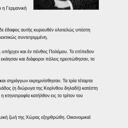
ι η Γερμανική
ο δε έδαφος αυτής κυριευθέν ολοτελώς υπέστη
λεκτικώς συντετριμμένη.
, υπήρχεν και έν πένθος Πολέμου. Το επίπεδον
 εκάησαν και διάφοροι πόλεις ηρειπώθησαν, το
και σηράγγων εκρημνίσθησαν. Τα τρία τέταρτα
άδος (η διώρυγα της Κορίνθου δηλαδή) κατέστη
η κτηνοτροφία κατήλθον εις το τρίτον του
μική ζωή της Χώρας εξηρθρώθη. Οικονομικαί