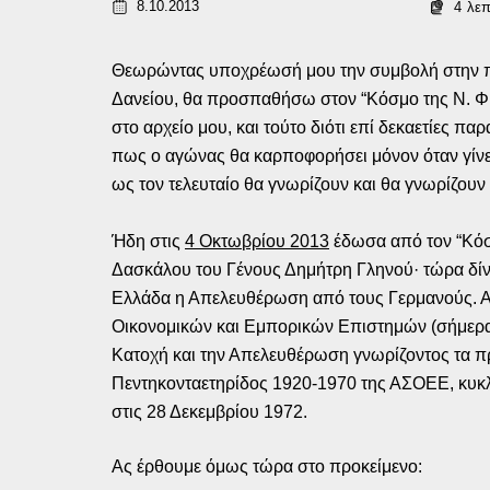
8.10.2013
4
λε
Θεωρώντας υποχρέωσή μου την συμβολή στην πα
Δανείου, θα προσπαθήσω στον “Κόσμο της Ν. Φι
στο αρχείο μου, και τούτο διότι επί δεκαετίες 
πως ο αγώνας θα καρποφορήσει μόνον όταν γίνει
ως τον τελευταίο θα γνωρίζουν και θα γνωρίζουν
Ήδη στις
4 Οκτωβρίου 2013
έδωσα από τον “Κόσ
Δασκάλου του Γένους Δημήτρη Γληνού· τώρα δίν
Ελλάδα η Απελευθέρωση από τους Γερμανούς. Αυ
Οικονομικών και Εμπορικών Επιστημών (σήμερα 
Κατοχή και την Απελευθέρωση γνωρίζοντος τα π
Πεντηκονταετηρίδος 1920-1970 της ΑΣΟΕΕ, κυκλ
στις 28 Δεκεμβρίου 1972.
Ας έρθουμε όμως τώρα στο προκείμενο: