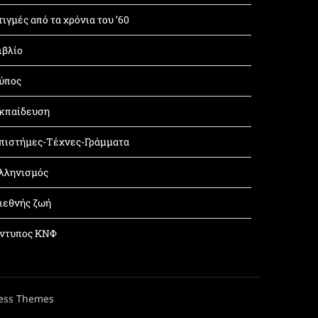
τιγμές από τα χρόνια του ’60
ιβλίο
ύπος
κπαίδευση
πιστήμες-Τέχνες-Γράμματα
λληνισμός
ιεθνής ζωή
ντυπος ΚΝΦ
ess Themes