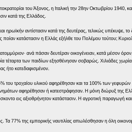
κρατορίαι του Άξονος, η Ιταλική την 28ην Οκτωβρίου 1940, κα
σιν κατά της Ελλάδος.
και ηρωϊκήν αντίστασιν κατά της δευτέρας, τελικώς υπέκυψε, τ
Εις ποίαν κατάστασιν η Ελλάς εξήλθε του Πολέμου τούτου; Κυριο
τομμύριον· ανά πάσαν δευτέραν οικογένειαν, κατά μέσον όρον
τρία τέταρτα των παιδίων εξησθένησαν σοβαρώς. Χιλιάδες χωρία
ας ήτο κατεδαφισμένον.
 85% του τροχαίου υλικού αφηρέθησαν και τα 100% των γεφυρών 
ανημάτων αφηρέθησαν ή κατεστράφησαν. Η μόνη διώρυξ της Ελλ
ρίσκοντο εις αξιοθρήνητον κατάστασιν. Η αγροτική παραγωγή και 
ς. Τα 77% της εμπορικής ναυτιλίας απωλέσθησαν η όλη οικονο