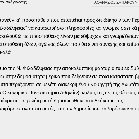
πτά ανάγνωσης
ΑΘΑΝΑΣΙΟΣ ΣΜΠΑΡΟΥΝ
νεθνική προσπάθεια που απαιτείται προς διεκδίκησιν των Γ
λαδέλφειας” να καταχωρήσω πληροφορίες και γνώμες σχετικά μ
παρακολουθώ τις προσπάθειες λίγων μα εύψυχων και γνωριζόντων
 υπόθεση όλων, αγώνας όλων, που θα είναι συνεχής και επίμονο
 καλά!
μο της Ν. Φιλαδέλφειας την αποκαλυπτική μαρτυρία του εκ Σμ
ω στην δημοσιότητα μερικά που δείχνουν σε ποια κατάσταση β
τά περιέχονται σε μελέτη διακεκριμένου Καθηγητή της Ανωτάτ
Οικονομικό Πανεπιστήμιο Αθηνών), καλώς ως εκ της θέσεώς τ
ράγματα – η μελέτη αυτή δημοσιεύθηκε στο Λεύκωμα της
οφόρησε ανάτυπο αυτής, και την δημοσίευσε σοβαρό οικονομι