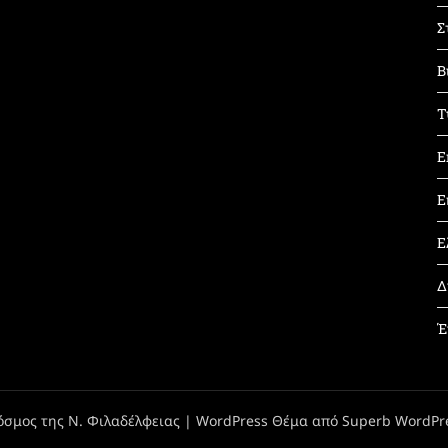
Σ
Β
Τ
Ε
Ε
Ε
Δ
Έ
όσμος της Ν. Φιλαδέλφειας
| WordPress Θέμα από
Superb WordPr