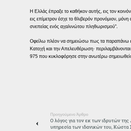
Η Ελλάς έπραξε το καθήκον αυτής, εις τον κοινό
εις επίμετρον έσχε το θλιβερόν προνόμιον, μόνη
σνεπείας ενός αχαλινώτου πληθωρισμού”.
Οφείλω πλέον να σημειώσω πως τα παραπάνω έχ
Κατοχή και την Απελευθέρωση· περιλαμβάνονται 
975 που κυκλοφόρησε στην ανωτέρω σημειωθεί
Προηγούμενο Άρθρο
Ο λόγος για τον εκ των ιδρυτών τη
υπηρεσία των ιδανικών του, Κώστα 