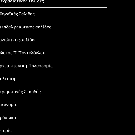
ικρασιατικές Σελίδες
θηναϊκές Σελίδες
ιλαδελφειώτικες σελίδες
ωνιώτικες σελίδες
ώστας Π. Παντελόγλου
ρχιτεκτονική-Πολεοδομία
ολιτική
κραμσιανές Σπουδές
ικονομία
ρόσωπα
στορία