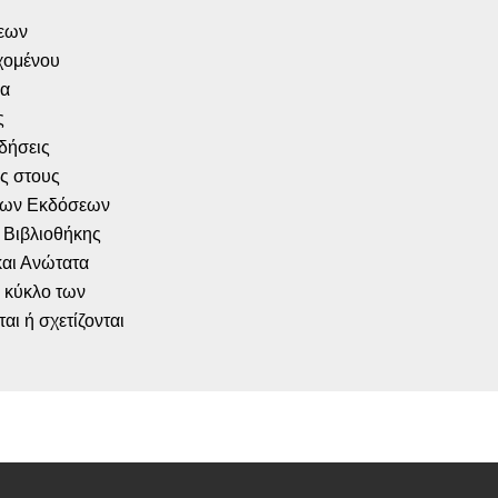
ξεων
εχομένου
μα
ς
δήσεις
ας στους
των Εκδόσεων
 Βιβλιοθήκης
και Ανώτατα
ύ κύκλο των
ι ή σχετίζονται