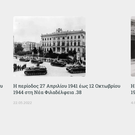
ου
Η περίοδος 27 Απριλίου 1941 έως 12 Οκτωβρίου
Η
1944 στη Νέα Φιλαδέλφεια .38
1
22.05.2022
4.