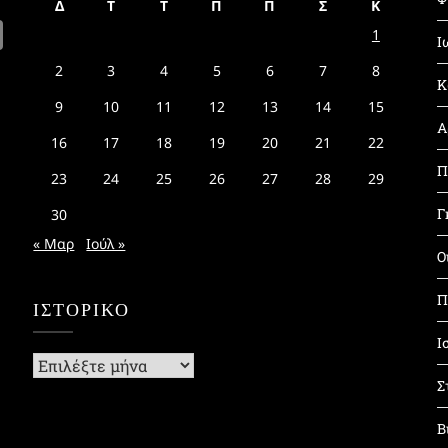
Δ
Τ
Τ
Π
Π
Σ
Κ
1
Ι
2
3
4
5
6
7
8
Κ
9
10
11
12
13
14
15
Α
16
17
18
19
20
21
22
Π
23
24
25
26
27
28
29
Γ
30
« Μαρ
Ιούλ »
Ο
Π
ΙΣΤΟΡΙΚΌ
Ι
Ιστορικό
Σ
Β