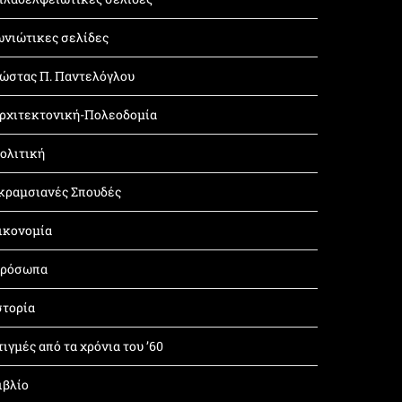
ωνιώτικες σελίδες
ώστας Π. Παντελόγλου
ρχιτεκτονική-Πολεοδομία
ολιτική
κραμσιανές Σπουδές
ικονομία
ρόσωπα
στορία
τιγμές από τα χρόνια του ’60
ιβλίο